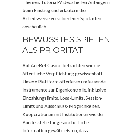
Themen. Tutorial-Videos helfen Anfängern
beim Einstieg und erläutern die
Arbeitsweise verschiedener Spielarten
anschaulich.
BEWUSSTES SPIELEN
ALS PRIORITÄT
Auf AceBet Casino betrachten wir die
öffentliche Verpflichtung gewissenhaft.
Unsere Plattform offerieren umfassende
Instrumente zur Eigenkontrolle, inklusive
Einzahlungslimits, Loss-Limits, Session-
Limits und Ausschluss-Möglichkeiten.
Kooperationen mit Institutionen wie der
Bundesstelle für gesundheitliche
Information gewährleisten, dass