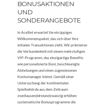
BONUSAKTIONEN
UND
SONDERANGEBOTE
In AceBet erwartet Sie ein üppiges
Willkommenspaket, das sich über Ihre
initialen Transaktionen zieht. Wir prämieren
die Verbundenheit mit einem mehrstufigen
VIP-Programm, das einzigartige Benefits
wie personalisierte Boni, beschleunigte
Abhebungen und einen zugewiesenen
Kontomanager bietet. Gemäß einer
Untersuchung der kontinentalen
Spielbehörde aus dem Zeitraum
zweitausenddreiundzwanzig erhöhen
systematische Bonusprogramme die