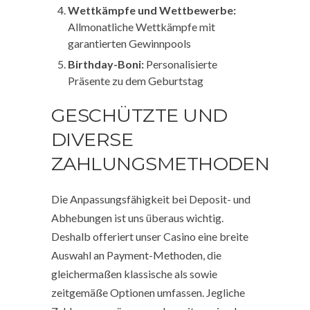
Wettkämpfe und Wettbewerbe:
Allmonatliche Wettkämpfe mit
garantierten Gewinnpools
Birthday-Boni:
Personalisierte
Präsente zu dem Geburtstag
GESCHÜTZTE UND
DIVERSE
ZAHLUNGSMETHODEN
Die Anpassungsfähigkeit bei Deposit- und
Abhebungen ist uns überaus wichtig.
Deshalb offeriert unser Casino eine breite
Auswahl an Payment-Methoden, die
gleichermaßen klassische als sowie
zeitgemäße Optionen umfassen. Jegliche