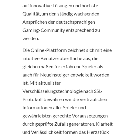
auf innovative Lösungen und höchste
Qualität, um den ständig wachsenden
Ansprüchen der deutschsprachigen
Gaming-Community entsprechend zu
werden.
Die Online-Plattform zeichnet sich mit eine
intuitive Benutzeroberfläche aus, die
gleichermaßen für erfahrene Spieler als
auch für Neueinsteiger entwickelt worden
ist. Mit aktuellster
Verschlüsselungstechnologie nach SSL-
Protokoll bewahren wir die vertraulichen
Informationen aller Spieler und
gewährleisten gerechte Voraussetzungen
durch geprüfte Zufallsgeneratoren. Klarheit
und Verlässlichkeit formen das Herzstück