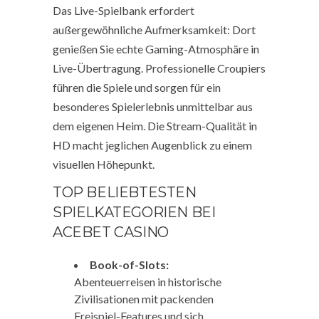
Das Live-Spielbank erfordert
außergewöhnliche Aufmerksamkeit: Dort
genießen Sie echte Gaming-Atmosphäre in
Live-Übertragung. Professionelle Croupiers
führen die Spiele und sorgen für ein
besonderes Spielerlebnis unmittelbar aus
dem eigenen Heim. Die Stream-Qualität in
HD macht jeglichen Augenblick zu einem
visuellen Höhepunkt.
TOP BELIEBTESTEN
SPIELKATEGORIEN BEI
ACEBET CASINO
Book-of-Slots:
Abenteuerreisen in historische
Zivilisationen mit packenden
Freispiel-Features und sich