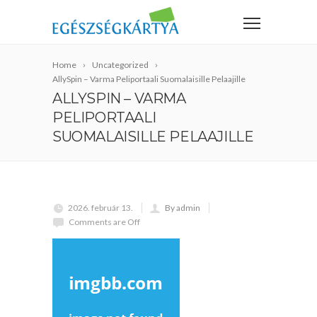
Home
Uncategorized
AllySpin – Varma Peliportaali Suomalaisille Pelaajille
ALLYSPIN – VARMA
PELIPORTAALI
SUOMALAISILLE PELAAJILLE
2026. február 13.
By admin
Comments are Off