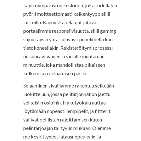
käyttöympäristön keskiöön, joka todellakin
pyörii moitteettomasti kaikentyyppisillä
laitteilla. Kännykkäpelaajat pitävät
portaalimme responsiivisuutta, sillä gaming
sujuu täysin yhtä sujuvasti puhelimella kun
tietokoneellakin. Rekisteröitymisprosessi
on suoraviivainen ja vie alle muutaman
minuuttia, joka mahdollistaa pikaiseen
kulkemisen pelaamisen pariin.
Selaaminen sivuillamme rakentuu selkeään
luokitteluun, jossa pelitarjonnat on jaettu
selkeisiin osioihin. Hakutyökalu auttaa
löytämään nopeasti lempipelit, ja filtterit
sallivat pelilistan rajoittamisen kuten
pelintarjoajan tai tyylin mukaan. Olemme
me keskittyneet latausnopeuksiin, ja