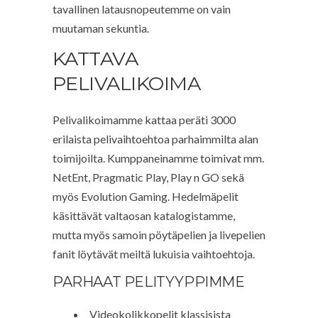
tavallinen latausnopeutemme on vain
muutaman sekuntia.
KATTAVA
PELIVALIKOIMA
Pelivalikoimamme kattaa peräti 3000
erilaista pelivaihtoehtoa parhaimmilta alan
toimijoilta. Kumppaneinamme toimivat mm.
NetEnt, Pragmatic Play, Play n GO sekä
myös Evolution Gaming. Hedelmäpelit
käsittävät valtaosan katalogistamme,
mutta myös samoin pöytäpelien ja livepelien
fanit löytävät meiltä lukuisia vaihtoehtoja.
PARHAAT PELITYYPPIMME
Videokolikkopelit klassisista