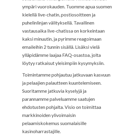
ympäri vuorokauden. Tuomme apua suomen
kielellä live-chatin, postiosoitteen ja
puhelinlinjan välityksellä. Tavallinen
vastausaika live-chatissa on korkeintaan
kaksi minuutin, ja pyrimme reagoimaan
emaileihin 2 tunnin sisällä. Lisäksi vielä
ylläpidämme laajaa FAQ-osastoa, jolta
löytyy ratkaisut yleisimpiin kysymyksiin.
Toimintamme pohjautuu jatkuvaan kasvuun
ja pelaajien palautteen kuuntelemiseen.
Suoritamme jatkuvia kyselyjä ja
parannamme palveluamme saatujen
ehdotusten pohjalta. Visio on toimittaa
markkinoiden ylivoimaisin
pelaamiskokemus suomalaisille
kasinoharrastajille.