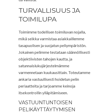
TURVALLISUUS JA
TOIMILUPA
Toimimme todellisen toimiluvan nojalla,
mikä seikka varmistaa asiakkaillemme
tasapuolisen ja suojatun peliympäristön.
Jokainen pelimme testataan säännöllisesti
objektiivisten tahojen kautta, ja
satunnaislukujärjestelmämme
varmennetaan kuukausittain. Toteutamme
ankaria vastuullisesti hoidetun pelin
periaatteita ja tarjoamme keinoja
itsekontrollin ylläpitämiseen.
VASTUUNTUNTOISEN
PELIKÄYTTÄYTYMISEN