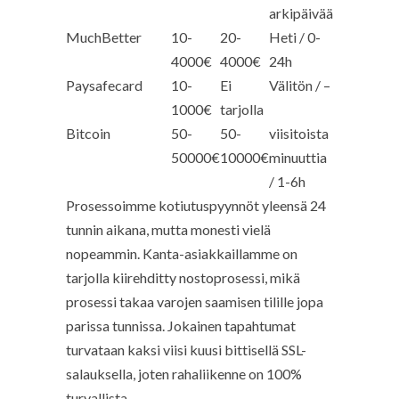
arkipäivää
MuchBetter
10-
20-
Heti / 0-
4000€
4000€
24h
Paysafecard
10-
Ei
Välitön / –
1000€
tarjolla
Bitcoin
50-
50-
viisitoista
50000€
10000€
minuuttia
/ 1-6h
Prosessoimme kotiutuspyynnöt yleensä 24
tunnin aikana, mutta monesti vielä
nopeammin. Kanta-asiakkaillamme on
tarjolla kiirehditty nostoprosessi, mikä
prosessi takaa varojen saamisen tilille jopa
parissa tunnissa. Jokainen tapahtumat
turvataan kaksi viisi kuusi bittisellä SSL-
salauksella, joten rahaliikenne on 100%
turvallista.