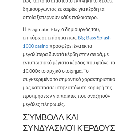
έως και το το απίστευτο εκπληκτικό x1000,
δημιουργώντας ευκαιρίες για κέρδη τα
οποία ξεπερνούν κάθε παλαιότερο.
Η Pragmatic Play, ο δημιουργός του,
επικύρωσε επίσημα πως
Big Bass Splash
1000 casino
προσφέρει ένα εκ τα
μεγαλύτερα δυνατά κέρδη στην σειρά, με
εντυπωσιακό μέγιστο κέρδος που φτάνει τα
10.000x το αρχικό στοίχημα. Το
συγκεκριμένο το σημαντικό χαρακτηριστικό
μας κατατάσσει στην απόλυτη κορυφή της
προτιμήσεων για παίκτες που αναζητούν
μεγάλες πληρωμές.
ΣΎΜΒΟΛΑ ΚΑΙ
ΣΥΝΔΥΑΣΜΟΊ ΚΈΡΔΟΥΣ