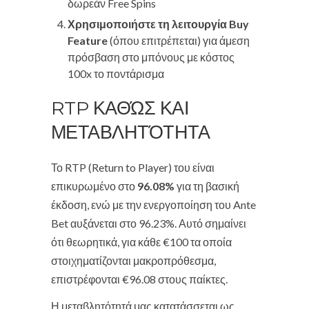
δωρεάν Free Spins
Χρησιμοποιήστε τη λειτουργία Buy
Feature
(όπου επιτρέπεται) για άμεση
πρόσβαση στο μπόνους με κόστος
100x το ποντάρισμα
RTP ΚΑΘΏΣ ΚΑΙ
ΜΕΤΑΒΛΗΤΌΤΗΤΑ
Το RTP (Return to Player) του είναι
επικυρωμένο στο
96.08%
για τη βασική
έκδοση, ενώ με την ενεργοποίηση του Ante
Bet αυξάνεται στο 96.23%. Αυτό σημαίνει
ότι θεωρητικά, για κάθε €100 τα οποία
στοιχηματίζονται μακροπρόθεσμα,
επιστρέφονται €96.08 στους παίκτες.
Η μεταβλητότητά μας κατατάσσεται ως