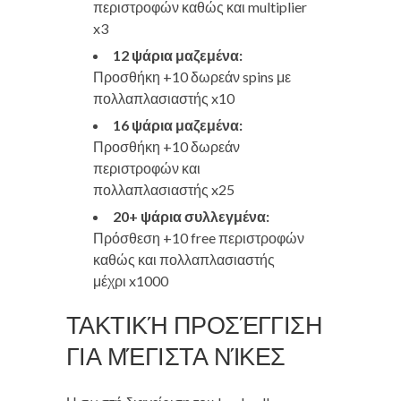
περιστροφών καθώς και multiplier
x3
12 ψάρια μαζεμένα:
Προσθήκη +10 δωρεάν spins με
πολλαπλασιαστής x10
16 ψάρια μαζεμένα:
Προσθήκη +10 δωρεάν
περιστροφών και
πολλαπλασιαστής x25
20+ ψάρια συλλεγμένα:
Πρόσθεση +10 free περιστροφών
καθώς και πολλαπλασιαστής
μέχρι x1000
ΤΑΚΤΙΚΉ ΠΡΟΣΈΓΓΙΣΗ
ΓΙΑ ΜΈΓΙΣΤΑ ΝΊΚΕΣ