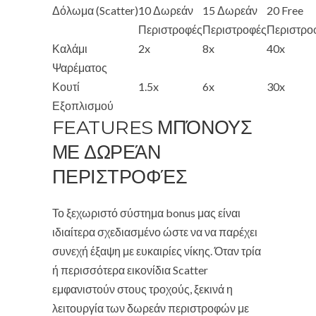
Δόλωμα (Scatter)
10 Δωρεάν
15 Δωρεάν
20 Free
Περιστροφές
Περιστροφές
Περιστρο
Καλάμι
2x
8x
40x
Ψαρέματος
Κουτί
1.5x
6x
30x
Εξοπλισμού
FEATURES ΜΠΌΝΟΥΣ
ΜΕ ΔΩΡΕΆΝ
ΠΕΡΙΣΤΡΟΦΈΣ
Το ξεχωριστό σύστημα bonus μας είναι
ιδιαίτερα σχεδιασμένο ώστε να να παρέχει
συνεχή έξαψη με ευκαιρίες νίκης. Όταν τρία
ή περισσότερα εικονίδια Scatter
εμφανιστούν στους τροχούς, ξεκινά η
λειτουργία των δωρεάν περιστροφών με