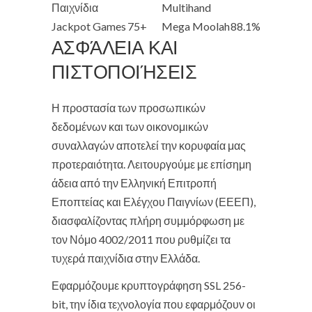
Παιχνίδια
Multihand
Jackpot Games
75+
Mega Moolah
88.1%
ΑΣΦΆΛΕΙΑ ΚΑΙ
ΠΙΣΤΟΠΟΙΉΣΕΙΣ
Η προστασία των προσωπικών
δεδομένων και των οικονομικών
συναλλαγών αποτελεί την κορυφαία μας
προτεραιότητα. Λειτουργούμε με επίσημη
άδεια από την Ελληνική Επιτροπή
Εποπτείας και Ελέγχου Παιγνίων (ΕΕΕΠ),
διασφαλίζοντας πλήρη συμμόρφωση με
τον Νόμο 4002/2011 που ρυθμίζει τα
τυχερά παιχνίδια στην Ελλάδα.
Εφαρμόζουμε κρυπτογράφηση SSL 256-
bit, την ίδια τεχνολογία που εφαρμόζουν οι