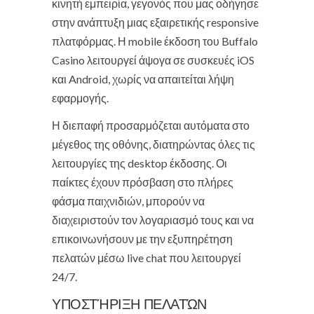
κινητή εμπειρία, γεγονός που μας οδήγησε
στην ανάπτυξη μιας εξαιρετικής responsive
πλατφόρμας. Η mobile έκδοση του Buffalo
Casino λειτουργεί άψογα σε συσκευές iOS
και Android, χωρίς να απαιτείται λήψη
εφαρμογής.
Η διεπαφή προσαρμόζεται αυτόματα στο
μέγεθος της οθόνης, διατηρώντας όλες τις
λειτουργίες της desktop έκδοσης. Οι
παίκτες έχουν πρόσβαση στο πλήρες
φάσμα παιχνιδιών, μπορούν να
διαχειριστούν τον λογαριασμό τους και να
επικοινωνήσουν με την εξυπηρέτηση
πελατών μέσω live chat που λειτουργεί
24/7.
ΥΠΟΣΤΉΡΙΞΗ ΠΕΛΑΤΏΝ