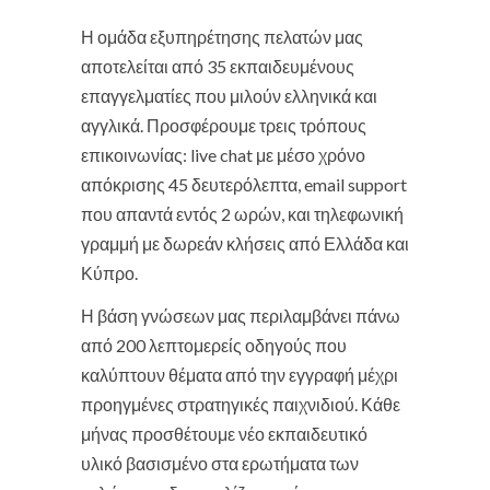
Η ομάδα εξυπηρέτησης πελατών μας
αποτελείται από 35 εκπαιδευμένους
επαγγελματίες που μιλούν ελληνικά και
αγγλικά. Προσφέρουμε τρεις τρόπους
επικοινωνίας: live chat με μέσο χρόνο
απόκρισης 45 δευτερόλεπτα, email support
που απαντά εντός 2 ωρών, και τηλεφωνική
γραμμή με δωρεάν κλήσεις από Ελλάδα και
Κύπρο.
Η βάση γνώσεων μας περιλαμβάνει πάνω
από 200 λεπτομερείς οδηγούς που
καλύπτουν θέματα από την εγγραφή μέχρι
προηγμένες στρατηγικές παιχνιδιού. Κάθε
μήνας προσθέτουμε νέο εκπαιδευτικό
υλικό βασισμένο στα ερωτήματα των