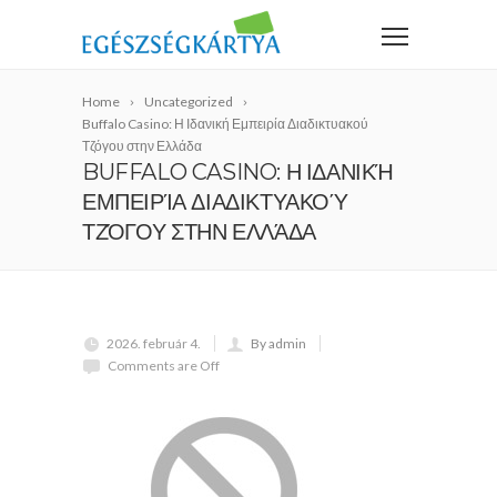
Home
Uncategorized
Buffalo Casino: Η Ιδανική Εμπειρία Διαδικτυακού
Τζόγου στην Ελλάδα
BUFFALO CASINO: Η ΙΔΑΝΙΚΉ
ΕΜΠΕΙΡΊΑ ΔΙΑΔΙΚΤΥΑΚΟΎ
ΤΖΌΓΟΥ ΣΤΗΝ ΕΛΛΆΔΑ
2026. február 4.
By admin
Comments are Off