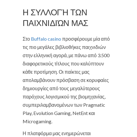
Η ΣΥΛΛΟΓΉ ΤΩΝ
ΠΑΙΧΝΙΔΙΏΝ ΜΑΣ
Στο
Buffalo casino
προσφέρουμε μία από
τις πιο μεγάλες βιβλιοθήκες παιχνιδιών
στην ελληνική αγορά, με πάνω από 3.500
διαφορετικούς τίτλους που καλύπτουν
κάθε προτίμηση. Οι παίκτες μας
απολαμβάνουν πρόσβαση σε κορυφαίες
δημιουργίες από τους μεγαλύτερους
παρόχους λογισμικού της βιομηχανίας,
συμπεριλαμβανομένων των Pragmatic
Play, Evolution Gaming, NetEnt και
Microgaming.
Η πλατφόρμα μας ενημερώνεται