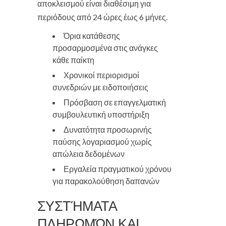
αποκλεισμού είναι διαθέσιμη για
περιόδους από 24 ώρες έως 6 μήνες.
Όρια κατάθεσης
προσαρμοσμένα στις ανάγκες
κάθε παίκτη
Χρονικοί περιορισμοί
συνεδριών με ειδοποιήσεις
Πρόσβαση σε επαγγελματική
συμβουλευτική υποστήριξη
Δυνατότητα προσωρινής
παύσης λογαριασμού χωρίς
απώλεια δεδομένων
Εργαλεία πραγματικού χρόνου
για παρακολούθηση δαπανών
ΣΥΣΤΉΜΑΤΑ
ΠΛΗΡΩΜΏΝ ΚΑΙ