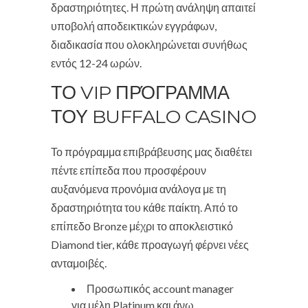
δραστηριότητες. Η πρώτη ανάληψη απαιτεί
υποβολή αποδεικτικών εγγράφων,
διαδικασία που ολοκληρώνεται συνήθως
εντός 12-24 ωρών.
ΤΟ VIP ΠΡΌΓΡΑΜΜΑ
ΤΟΥ BUFFALO CASINO
Το πρόγραμμα επιβράβευσης μας διαθέτει
πέντε επίπεδα που προσφέρουν
αυξανόμενα προνόμια ανάλογα με τη
δραστηριότητα του κάθε παίκτη. Από το
επίπεδο Bronze μέχρι το αποκλειστικό
Diamond tier, κάθε προαγωγή φέρνει νέες
ανταμοιβές.
Προσωπικός account manager
για μέλη Platinum και άνω