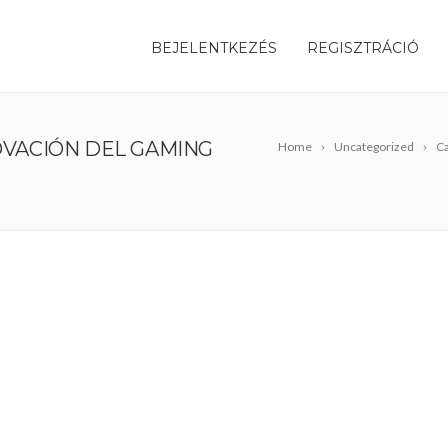
BEJELENTKEZÉS
REGISZTRÁCIÓ
NOVACIÓN DEL GAMING
Home
Uncategorized
Ca