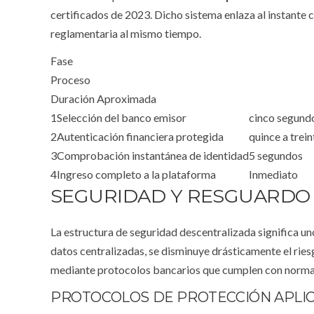
certificados de 2023. Dicho sistema enlaza al instante 
reglamentaria al mismo tiempo.
Fase
Proceso
Duración Aproximada
1
Selección del banco emisor
cinco segund
2
Autenticación financiera protegida
quince a trein
3
Comprobación instantánea de identidad
5 segundos
4
Ingreso completo a la plataforma
Inmediato
SEGURIDAD Y RESGUARDO
La estructura de seguridad descentralizada significa u
datos centralizadas, se disminuye drásticamente el ries
mediante protocolos bancarios que cumplen con norm
PROTOCOLOS DE PROTECCIÓN APLI