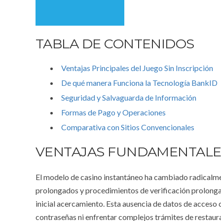
TABLA DE CONTENIDOS
Ventajas Principales del Juego Sin Inscripción
De qué manera Funciona la Tecnología BankID
Seguridad y Salvaguarda de Información
Formas de Pago y Operaciones
Comparativa con Sitios Convencionales
VENTAJAS FUNDAMENTALES
El modelo de casino instantáneo ha cambiado radicalmen
prolongados y procedimientos de verificación prolongad
inicial acercamiento. Esta ausencia de datos de acceso 
contraseñas ni enfrentar complejos trámites de restaur