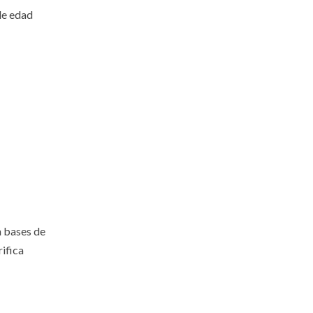
de edad
n bases de
rifica