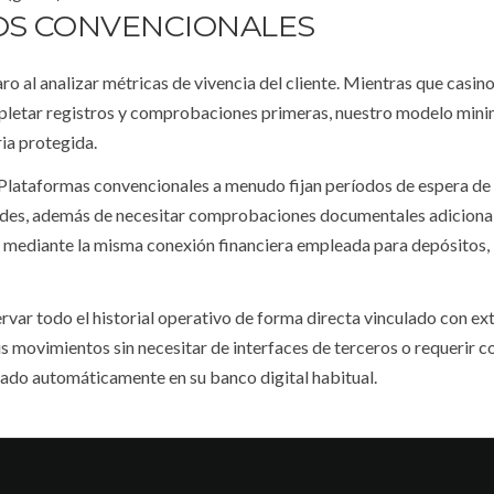
OS CONVENCIONALES
o al analizar métricas de vivencia del cliente. Mientras que casin
mpletar registros y comprobaciones primeras, nuestro modelo mini
ia protegida.
a. Plataformas convencionales a menudo fijan períodos de espera de
itudes, además de necesitar comprobaciones documentales adicional
e mediante la misma conexión financiera empleada para depósitos,
ervar todo el historial operativo de forma directa vinculado con ex
 movimientos sin necesitar de interfaces de terceros o requerir c
do automáticamente en su banco digital habitual.