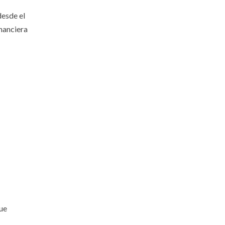
desde el
inanciera
que