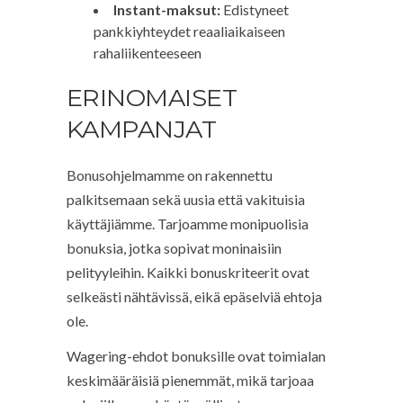
Instant-maksut:
Edistyneet
pankkiyhteydet reaaliaikaiseen
rahaliikenteeseen
ERINOMAISET
KAMPANJAT
Bonusohjelmamme on rakennettu
palkitsemaan sekä uusia että vakituisia
käyttäjiämme. Tarjoamme monipuolisia
bonuksia, jotka sopivat moninaisiin
pelityyleihin. Kaikki bonuskriteerit ovat
selkeästi nähtävissä, eikä epäselviä ehtoja
ole.
Wagering-ehdot bonuksille ovat toimialan
keskimääräisiä pienemmät, mikä tarjoaa