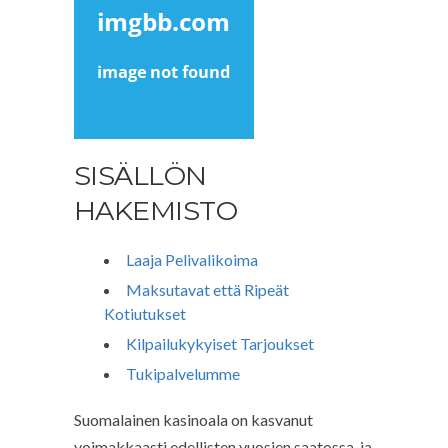
SISÄLLÖN
HAKEMISTO
Laaja Pelivalikoima
Maksutavat että Ripeät
Kotiutukset
Kilpailukykyiset Tarjoukset
Tukipalvelumme
Suomalainen kasinoala on kasvanut
voimakkaasti edellisten vuosien saatossa, ja