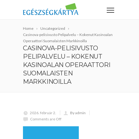
Home
Uncategorized
Casinova-pelisivusto Pelipalvelu – Kokenut Kasinoalan
Operaattori Suomalaisten Markkinoilla
CASINOVA-PELISIVUSTO
PELIPALVELU – KOKENUT
KASINOALAN OPERAATTORI
SUOMALAISTEN
MARKKINOILLA
2026. február 2.
By admin
Comments are Off