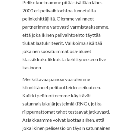
Pelikokoelmamme pitää sisällään lähes
2000 eri pelivaihtoehtoa tunnetuilta
pelinkehittäjiltä. Olemme valinneet
partnerimme varovasti varmistaaksemme,
että joka ikinen pelivaihtoehto täyttää
tiukat laatukriteerit. Valikoima sisältää
jokainen suosituimmat osa-alueet
klassikkokolikkoista kehittyneeseen live-
kasinoon.
Merkittävää painoarvoa olemme
kiinnittäneet pelituotteiden reiluuteen.
Kaikki pelituotteemme käyttävät
satunnaislukujärjestelmiä (RNG), jotka
riippumattomat tahot testaavat jatkuvasti.
Asiakkaamme voivat luottaa siihen, että
joka ikinen pelisessio on täysin satunnainen