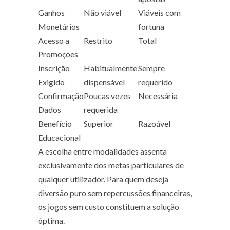
Ganhos
Não viável
Viáveis com
Monetários
fortuna
Acesso a
Restrito
Total
Promoções
Inscrição
Habitualmente
Sempre
Exigido
dispensável
requerido
Confirmação
Poucas vezes
Necessária
Dados
requerida
Benefício
Superior
Razoável
Educacional
A escolha entre modalidades assenta
exclusivamente dos metas particulares de
qualquer utilizador. Para quem deseja
diversão puro sem repercussões financeiras,
os jogos sem custo constituem a solução
óptima.