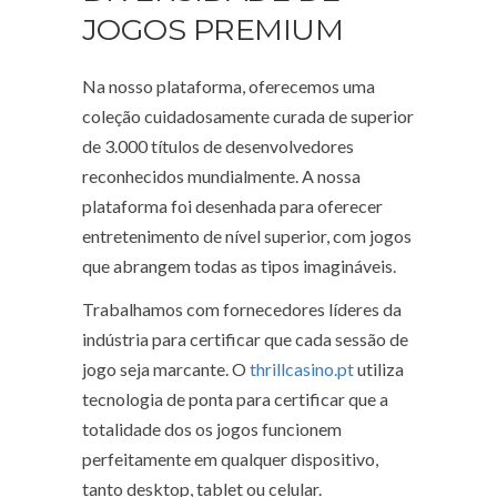
JOGOS PREMIUM
Na nosso plataforma, oferecemos uma
coleção cuidadosamente curada de superior
de 3.000 títulos de desenvolvedores
reconhecidos mundialmente. A nossa
plataforma foi desenhada para oferecer
entretenimento de nível superior, com jogos
que abrangem todas as tipos imagináveis.
Trabalhamos com fornecedores líderes da
indústria para certificar que cada sessão de
jogo seja marcante. O
thrillcasino.pt
utiliza
tecnologia de ponta para certificar que a
totalidade dos os jogos funcionem
perfeitamente em qualquer dispositivo,
tanto desktop, tablet ou celular.