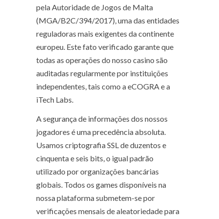
pela Autoridade de Jogos de Malta
(MGA/B2C/394/2017), uma das entidades
reguladoras mais exigentes da continente
europeu. Este fato verificado garante que
todas as operações do nosso casino são
auditadas regularmente por instituições
independentes, tais como a eCOGRA e a
iTech Labs.
A segurança de informações dos nossos
jogadores é uma precedência absoluta.
Usamos criptografia SSL de duzentos e
cinquenta e seis bits, o igual padrão
utilizado por organizações bancárias
globais. Todos os games disponíveis na
nossa plataforma submetem-se por
verificações mensais de aleatoriedade para