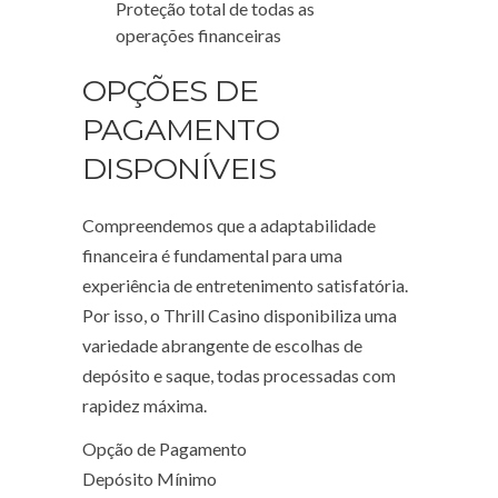
Proteção total de todas as
operações financeiras
OPÇÕES DE
PAGAMENTO
DISPONÍVEIS
Compreendemos que a adaptabilidade
financeira é fundamental para uma
experiência de entretenimento satisfatória.
Por isso, o Thrill Casino disponibiliza uma
variedade abrangente de escolhas de
depósito e saque, todas processadas com
rapidez máxima.
Opção de Pagamento
Depósito Mínimo