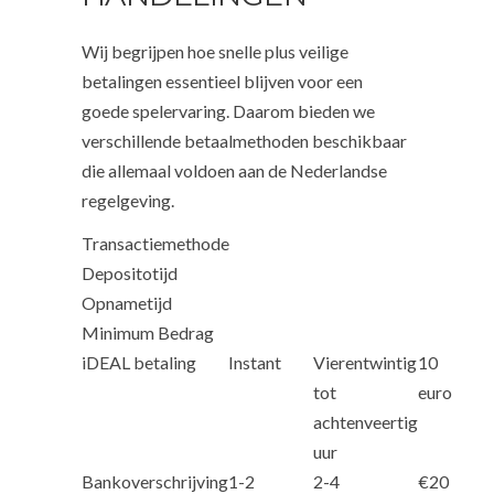
Wij begrijpen hoe snelle plus veilige
betalingen essentieel blijven voor een
goede spelervaring. Daarom bieden we
verschillende betaalmethoden beschikbaar
die allemaal voldoen aan de Nederlandse
regelgeving.
Transactiemethode
Depositotijd
Opnametijd
Minimum Bedrag
iDEAL betaling
Instant
Vierentwintig
10
tot
euro
achtenveertig
uur
Bankoverschrijving
1-2
2-4
€20