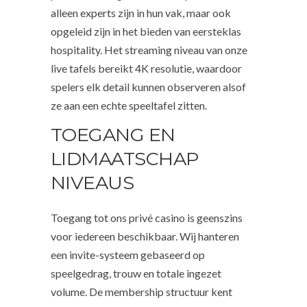
alleen experts zijn in hun vak, maar ook
opgeleid zijn in het bieden van eersteklas
hospitality. Het streaming niveau van onze
live tafels bereikt 4K resolutie, waardoor
spelers elk detail kunnen observeren alsof
ze aan een echte speeltafel zitten.
TOEGANG EN
LIDMAATSCHAP
NIVEAUS
Toegang tot ons privé casino is geenszins
voor iedereen beschikbaar. Wij hanteren
een invite-systeem gebaseerd op
speelgedrag, trouw en totale ingezet
volume. De membership structuur kent