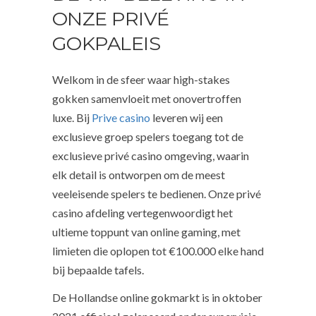
ONZE PRIVÉ
GOKPALEIS
Welkom in de sfeer waar high-stakes
gokken samenvloeit met onovertroffen
luxe. Bij
Prive casino
leveren wij een
exclusieve groep spelers toegang tot de
exclusieve privé casino omgeving, waarin
elk detail is ontworpen om de meest
veeleisende spelers te bedienen. Onze privé
casino afdeling vertegenwoordigt het
ultieme toppunt van online gaming, met
limieten die oplopen tot €100.000 elke hand
bij bepaalde tafels.
De Hollandse online gokmarkt is in oktober