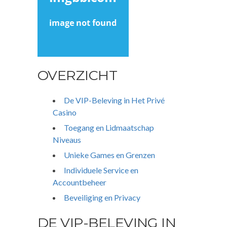
OVERZICHT
De VIP-Beleving in Het Privé
Casino
Toegang en Lidmaatschap
Niveaus
Unieke Games en Grenzen
Individuele Service en
Accountbeheer
Beveiliging en Privacy
DE VIP-BELEVING IN