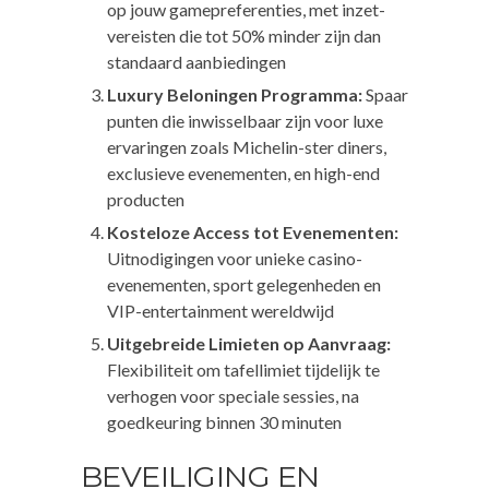
op jouw gamepreferenties, met inzet-
vereisten die tot 50% minder zijn dan
standaard aanbiedingen
Luxury Beloningen Programma:
Spaar
punten die inwisselbaar zijn voor luxe
ervaringen zoals Michelin-ster diners,
exclusieve evenementen, en high-end
producten
Kosteloze Access tot Evenementen:
Uitnodigingen voor unieke casino-
evenementen, sport gelegenheden en
VIP-entertainment wereldwijd
Uitgebreide Limieten op Aanvraag:
Flexibiliteit om tafellimiet tijdelijk te
verhogen voor speciale sessies, na
goedkeuring binnen 30 minuten
BEVEILIGING EN