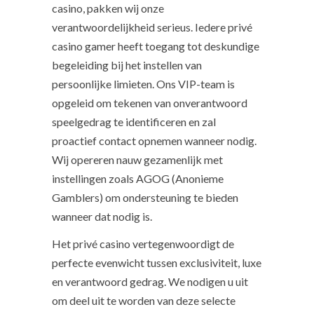
casino, pakken wij onze
verantwoordelijkheid serieus. Iedere privé
casino gamer heeft toegang tot deskundige
begeleiding bij het instellen van
persoonlijke limieten. Ons VIP-team is
opgeleid om tekenen van onverantwoord
speelgedrag te identificeren en zal
proactief contact opnemen wanneer nodig.
Wij opereren nauw gezamenlijk met
instellingen zoals AGOG (Anonieme
Gamblers) om ondersteuning te bieden
wanneer dat nodig is.
Het privé casino vertegenwoordigt de
perfecte evenwicht tussen exclusiviteit, luxe
en verantwoord gedrag. We nodigen u uit
om deel uit te worden van deze selecte