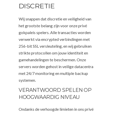
DISCRETIE
Wij snappen dat discretie en veiligheid van
het grootste belang zijn voor onze privé
gokpaleis spelers. Alle transacties worden
verwerkt via encrypted verbindingen met
256-bit SSL versleuteling, en wij gebruiken
strikte protocollen om jouw identiteit en
gamehandelingen te beschermen. Onze
servers worden gehost in veilige datacentra
met 24/7 monitoring en multiple backup
systemen.
VERANTWOORD SPELEN OP
HOOGWAARDIG NIVEAU
Ondanks de verhoogde limieten in ons privé