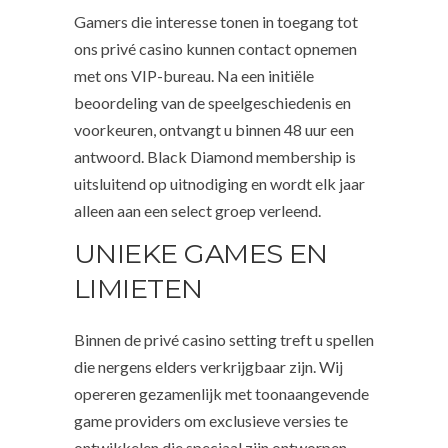
Gamers die interesse tonen in toegang tot
ons privé casino kunnen contact opnemen
met ons VIP-bureau. Na een initiële
beoordeling van de speelgeschiedenis en
voorkeuren, ontvangt u binnen 48 uur een
antwoord. Black Diamond membership is
uitsluitend op uitnodiging en wordt elk jaar
alleen aan een select groep verleend.
UNIEKE GAMES EN
LIMIETEN
Binnen de privé casino setting treft u spellen
die nergens elders verkrijgbaar zijn. Wij
opereren gezamenlijk met toonaangevende
game providers om exclusieve versies te
ontwikkelen die speciaal zijn ontworpen