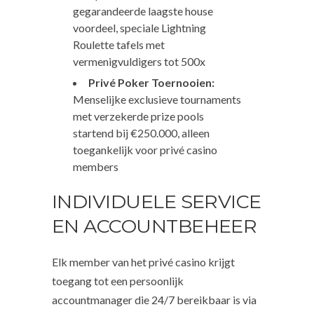
gegarandeerde laagste house
voordeel, speciale Lightning
Roulette tafels met
vermenigvuldigers tot 500x
Privé Poker Toernooien:
Menselijke exclusieve tournaments
met verzekerde prize pools
startend bij €250.000, alleen
toegankelijk voor privé casino
members
INDIVIDUELE SERVICE
EN ACCOUNTBEHEER
Elk member van het privé casino krijgt
toegang tot een persoonlijk
accountmanager die 24/7 bereikbaar is via