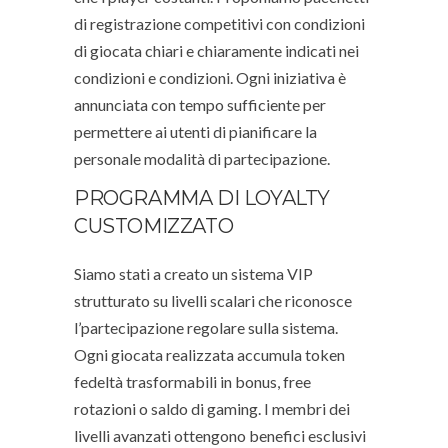
di registrazione competitivi con condizioni
di giocata chiari e chiaramente indicati nei
condizioni e condizioni. Ogni iniziativa è
annunciata con tempo sufficiente per
permettere ai utenti di pianificare la
personale modalità di partecipazione.
PROGRAMMA DI LOYALTY
CUSTOMIZZATO
Siamo stati a creato un sistema VIP
strutturato su livelli scalari che riconosce
l’partecipazione regolare sulla sistema.
Ogni giocata realizzata accumula token
fedeltà trasformabili in bonus, free
rotazioni o saldo di gaming. I membri dei
livelli avanzati ottengono benefici esclusivi