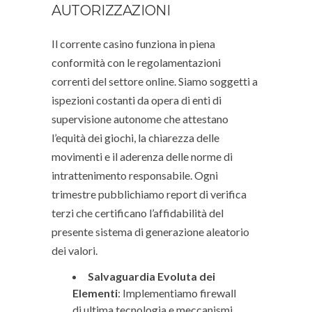
AUTORIZZAZIONI
Il corrente casino funziona in piena
conformità con le regolamentazioni
correnti del settore online. Siamo soggetti a
ispezioni costanti da opera di enti di
supervisione autonome che attestano
l’equità dei giochi, la chiarezza delle
movimenti e il aderenza delle norme di
intrattenimento responsabile. Ogni
trimestre pubblichiamo report di verifica
terzi che certificano l’affidabilità del
presente sistema di generazione aleatorio
dei valori.
Salvaguardia Evoluta dei
Elementi
: Implementiamo firewall
di ultima tecnologia e meccanismi