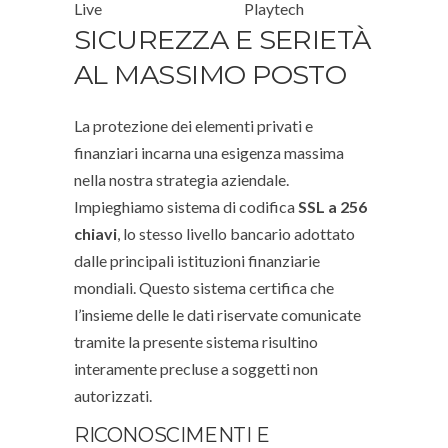
Live
Playtech
SICUREZZA E SERIETÀ
AL MASSIMO POSTO
La protezione dei elementi privati e
finanziari incarna una esigenza massima
nella nostra strategia aziendale.
Impieghiamo sistema di codifica
SSL a 256
chiavi
, lo stesso livello bancario adottato
dalle principali istituzioni finanziarie
mondiali. Questo sistema certifica che
l’insieme delle le dati riservate comunicate
tramite la presente sistema risultino
interamente precluse a soggetti non
autorizzati.
RICONOSCIMENTI E