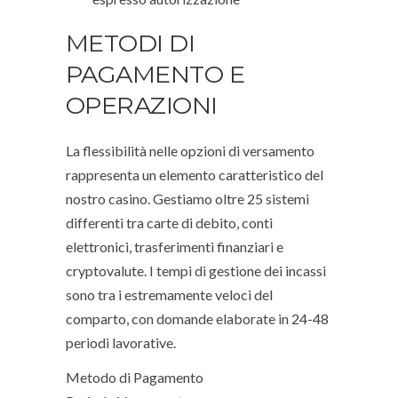
METODI DI
PAGAMENTO E
OPERAZIONI
La flessibilità nelle opzioni di versamento
rappresenta un elemento caratteristico del
nostro casino. Gestiamo oltre 25 sistemi
differenti tra carte di debito, conti
elettronici, trasferimenti finanziari e
cryptovalute. I tempi di gestione dei incassi
sono tra i estremamente veloci del
comparto, con domande elaborate in 24-48
periodi lavorative.
Metodo di Pagamento