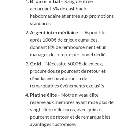
Bronze initial
– Rang d’entrée
accordant 5% de cashback
hebdomadaire et entrée aux promotions
standards
Argent intermédiaire
– Disponible
après 1000€ de enjeux cumulées,
donnant 8% de remboursement et un
manager de compte personnel dédié
Gold
– Nécessite 5000€ de enjeux,
procure douze pourcent de retour et
d’exclusives invitations à de
remarquables événements exclusifs
Platine élite
– Notre niveau élite
réservé aux membres ayant misé plus de
vingt-cinq mille euros, avec quinze
pourcent de retour et de remarquables
avantages customisés