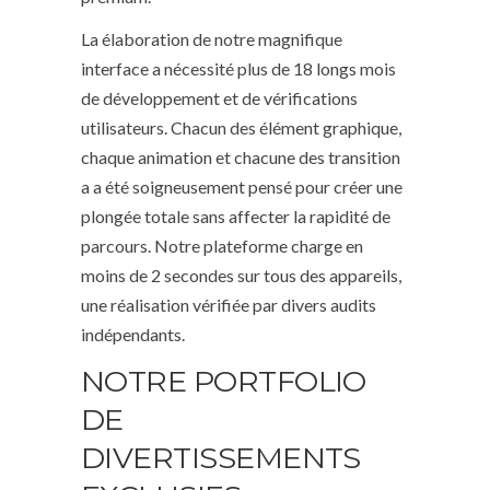
La élaboration de notre magnifique
interface a nécessité plus de 18 longs mois
de développement et de vérifications
utilisateurs. Chacun des élément graphique,
chaque animation et chacune des transition
a a été soigneusement pensé pour créer une
plongée totale sans affecter la rapidité de
parcours. Notre plateforme charge en
moins de 2 secondes sur tous des appareils,
une réalisation vérifiée par divers audits
indépendants.
NOTRE PORTFOLIO
DE
DIVERTISSEMENTS