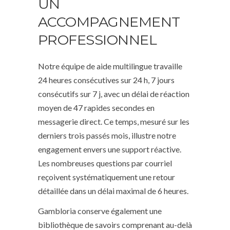
UN
ACCOMPAGNEMENT
PROFESSIONNEL
Notre équipe de aide multilingue travaille
24 heures consécutives sur 24 h, 7 jours
consécutifs sur 7 j, avec un délai de réaction
moyen de 47 rapides secondes en
messagerie direct. Ce temps, mesuré sur les
derniers trois passés mois, illustre notre
engagement envers une support réactive.
Les nombreuses questions par courriel
reçoivent systématiquement une retour
détaillée dans un délai maximal de 6 heures.
Gambloria conserve également une
bibliothèque de savoirs comprenant au-delà