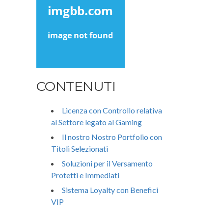
CONTENUTI
Licenza con Controllo relativa
al Settore legato al Gaming
Il nostro Nostro Portfolio con
Titoli Selezionati
Soluzioni per il Versamento
Protetti e Immediati
Sistema Loyalty con Benefici
VIP