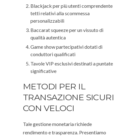
Blackjack per più utenti comprendente
tetti relativi alla scommessa
personalizzabili
Baccarat squeeze per un vissuto di
qualità autentica
Game show partecipativi dotati di
conduttori qualificati
Tavole VIP esclusivi destinati a puntate
significative
METODI PER IL
TRANSAZIONE SICURI
CON VELOCI
Tale gestione monetaria richiede
rendimento e trasparenza. Presentiamo