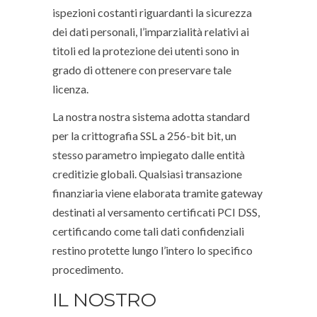
ispezioni costanti riguardanti la sicurezza
dei dati personali, l’imparzialità relativi ai
titoli ed la protezione dei utenti sono in
grado di ottenere con preservare tale
licenza.
La nostra nostra sistema adotta standard
per la crittografia SSL a 256-bit bit, un
stesso parametro impiegato dalle entità
creditizie globali. Qualsiasi transazione
finanziaria viene elaborata tramite gateway
destinati al versamento certificati PCI DSS,
certificando come tali dati confidenziali
restino protette lungo l’intero lo specifico
procedimento.
IL NOSTRO