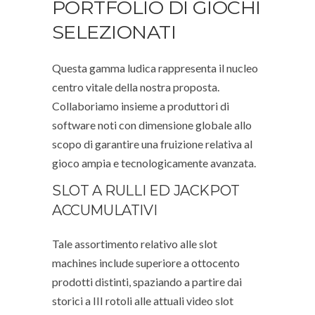
PORTFOLIO DI GIOCHI
SELEZIONATI
Questa gamma ludica rappresenta il nucleo
centro vitale della nostra proposta.
Collaboriamo insieme a produttori di
software noti con dimensione globale allo
scopo di garantire una fruizione relativa al
gioco ampia e tecnologicamente avanzata.
SLOT A RULLI ED JACKPOT
ACCUMULATIVI
Tale assortimento relativo alle slot
machines include superiore a ottocento
prodotti distinti, spaziando a partire dai
storici a III rotoli alle attuali video slot