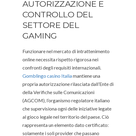
AUTORIZZAZIONE E
CONTROLLO DEL
SETTORE DEL
GAMING
Funzionare nel mercato di intrattenimento
online necessita rispetto rigorosa nei
confronti degli requisiti internazionali.
Gomblingo casino Italia
mantiene una
propria autorizzazione rilasciata dall’Ente di
della Verifiche sulle Comunicazioni
(AGCOM), l’organismo regolatore italiano
che supervisiona ogni delle iniziative legate
al gioco legale nel territorio del paese. Ciò
rappresenta un elemento dato certificato:
solamente i soli provider che passano