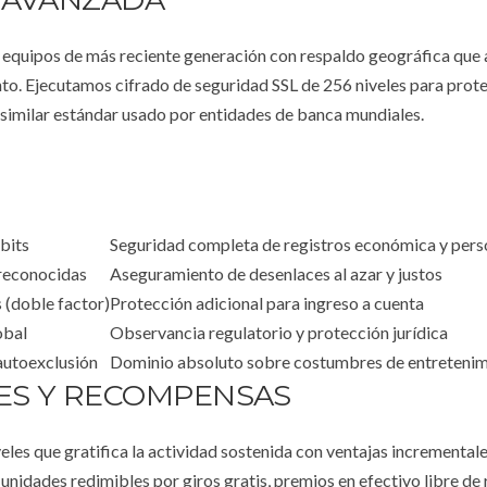
en equipos de más reciente generación con respaldo geográfica que
nto. Ejecutamos cifrado de seguridad SSL de 256 niveles para prot
l similar estándar usado por entidades de banca mundiales.
bits
Seguridad completa de registros económica y pers
 reconocidas
Aseguramiento de desenlaces al azar y justos
s (doble factor)
Protección adicional para ingreso a cuenta
obal
Observancia regulatorio y protección jurídica
autoexclusión
Dominio absoluto sobre costumbres de entreteni
NES Y RECOMPENSAS
les que gratifica la actividad sostenida con ventajas incrementale
idades redimibles por giros gratis, premios en efectivo libre de 