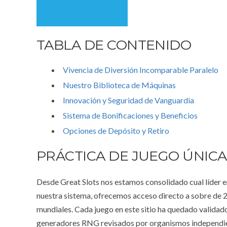
TABLA DE CONTENIDO
Vivencia de Diversión Incomparable Paralelo
Nuestro Biblioteca de Máquinas
Innovación y Seguridad de Vanguardia
Sistema de Bonificaciones y Beneficios
Opciones de Depósito y Retiro
PRÁCTICA DE JUEGO ÚNIC
Desde Great Slots nos estamos consolidado cual líder e
nuestra sistema, ofrecemos acceso directo a sobre de 
mundiales. Cada juego en este sitio ha quedado validado
generadores RNG revisados por organismos independie