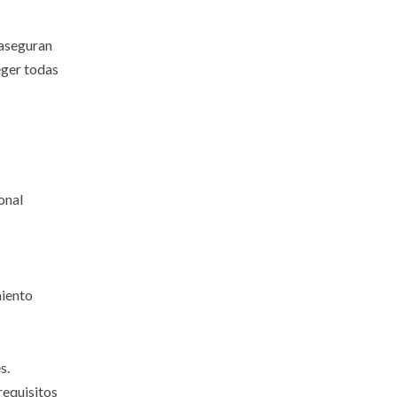
 aseguran
eger todas
onal
miento
s.
requisitos