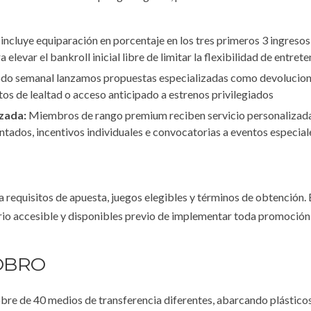
incluye equiparación en porcentaje en los tres primeros 3 ingreso
elevar el bankroll inicial libre de limitar la flexibilidad de entret
do semanal lanzamos propuestas especializadas como devolucion
ntos de lealtad o acceso anticipado a estrenos privilegiados
zada:
Miembros de rango premium reciben servicio personalizad
ntados, incentivos individuales e convocatorias a eventos especial
 requisitos de apuesta, juegos elegibles y términos de obtención. 
rio accesible y disponibles previo de implementar toda promoción
OBRO
bre de 40 medios de transferencia diferentes, abarcando plástico