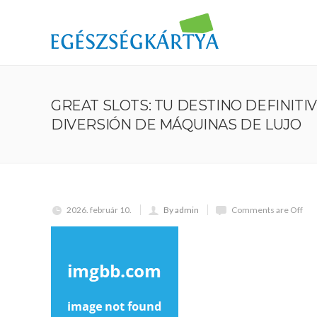
GREAT SLOTS: TU DESTINO DEFINITI
DIVERSIÓN DE MÁQUINAS DE LUJO
2026. február 10.
By admin
Comments are Off