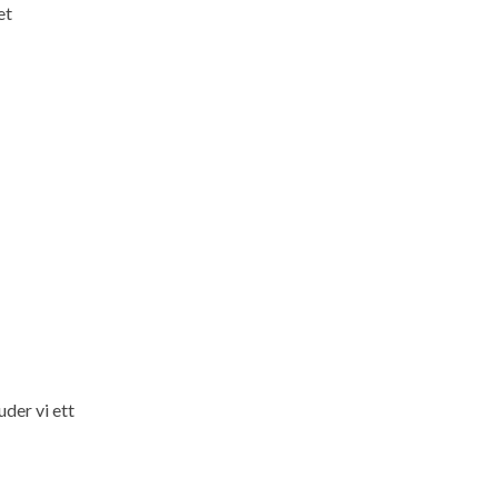
et
uder vi ett