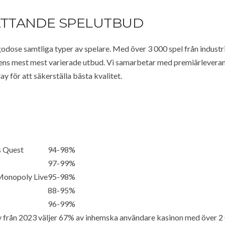
TTANDE SPELUTBUD
lgodose samtliga typer av spelare. Med över 3 000 spel från industr
dens mest mest varierade utbud. Vi samarbetar med premiärlevera
för att säkerställa bästa kvalitet.
s Quest
94-98%
97-99%
 Monopoly Live
95-98%
88-95%
96-99%
 från 2023 väljer 67% av inhemska användare kasinon med över 2 