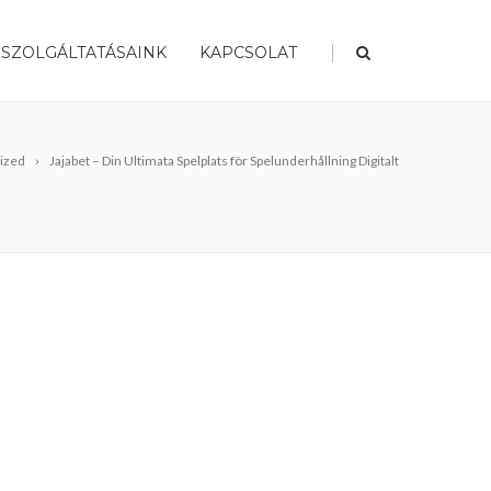
|
SZOLGÁLTATÁSAINK
KAPCSOLAT
ized
Jajabet – Din Ultimata Spelplats för Spelunderhållning Digitalt