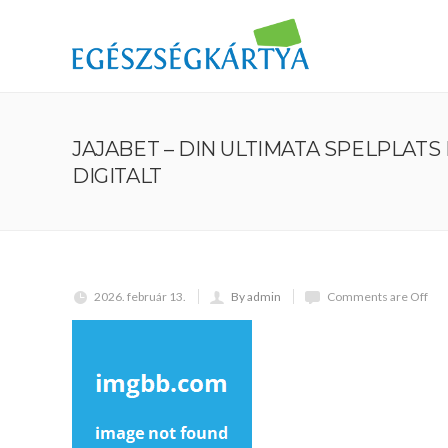
JAJABET – DIN ULTIMATA SPELPLAT
DIGITALT
2026. február 13.
By admin
Comments are Off