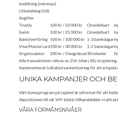
Insättning (min/max)
Utbetalning (tid)
Avgifter
Trustly
100 kr / 50 000 kr
Omedelbart
In
Swish
100 kr / 25 000 kr
Omedelbart
In
Banköverföring
500 kr / 100 000 kr
1-3 bankdagar
In
Visa/Mastercard
100 kr / 30 000 kr
1-2 bankdagar
In
Kryptovalutor
200 kr / Obegränsat
30 minuter
Nä
Alla transaktioner säkras av 256-bitars SSL-kryptering
implementerat tvåfaktorsautentisering för att erbjuda
UNIKA KAMPANJER OCH B
Vårt bonusprogram på Jajabet är utformat för att belöna
depositionen till vår VIP-klubb tillhandahåller vi attra
VÅRA FÖRMÅNSNIVÅER