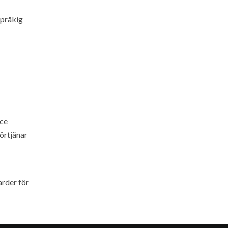
språkig
ice
örtjänar
arder för