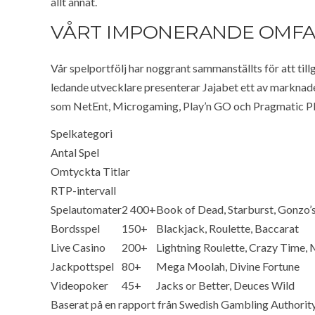
allt annat.
VÅRT IMPONERANDE OMFA
Vår spelportfölj har noggrant sammanställts för att til
ledande utvecklare presenterar Jajabet ett av markna
som NetEnt, Microgaming, Play’n GO och Pragmatic Play 
Spelkategori
Antal Spel
Omtyckta Titlar
RTP-intervall
Spelautomater
2 400+
Book of Dead, Starburst, Gonzo’
Bordsspel
150+
Blackjack, Roulette, Baccarat
Live Casino
200+
Lightning Roulette, Crazy Time,
Jackpottspel
80+
Mega Moolah, Divine Fortune
Videopoker
45+
Jacks or Better, Deuces Wild
Baserat på en rapport från Swedish Gambling Authority