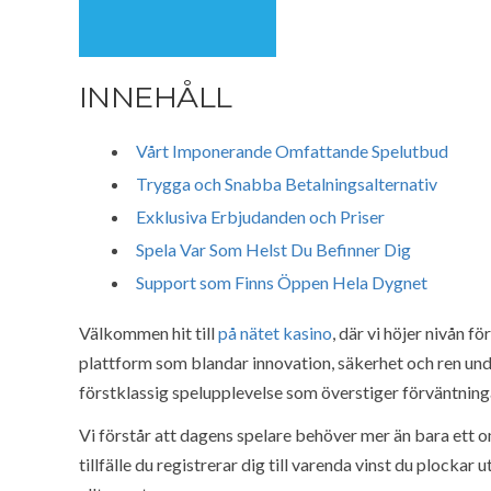
INNEHÅLL
Vårt Imponerande Omfattande Spelutbud
Trygga och Snabba Betalningsalternativ
Exklusiva Erbjudanden och Priser
Spela Var Som Helst Du Befinner Dig
Support som Finns Öppen Hela Dygnet
Välkommen hit till
på nätet kasino
, där vi höjer nivån fö
plattform som blandar innovation, säkerhet och ren unde
förstklassig spelupplevelse som överstiger förväntning
Vi förstår att dagens spelare behöver mer än bara ett 
tillfälle du registrerar dig till varenda vinst du plocka