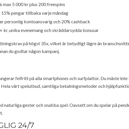
 max 5 000 kr plus 200 freespins
ler 15% pengar tillbaka varje måndag
juder personlig kontoansvarig och 20% cashback
0+ kr, unika evenemang och skräddarsydda bonusar
ingskrav på högst 35x, vilket är betydligt lägre än branschsnittet
 innan du godtar någon kampanj.
ngerar felfritt på alla smartphones och surfplattor. Du måste inte
. Hela vårt spelutbud, samtliga betalningsmetoder och hjälpfunkti
 naturliga gester och snabba spel. Oavsett om du spelar på pend
t.
LIG 24/7