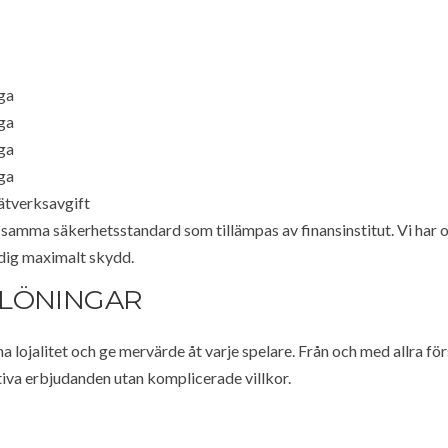
ga
ga
ga
ga
tverksavgift
, samma säkerhetsstandard som tillämpas av finansinstitut. Vi har 
 dig maximalt skydd.
ELÖNINGAR
 lojalitet och ge mervärde åt varje spelare. Från och med allra för
ktiva erbjudanden utan komplicerade villkor.