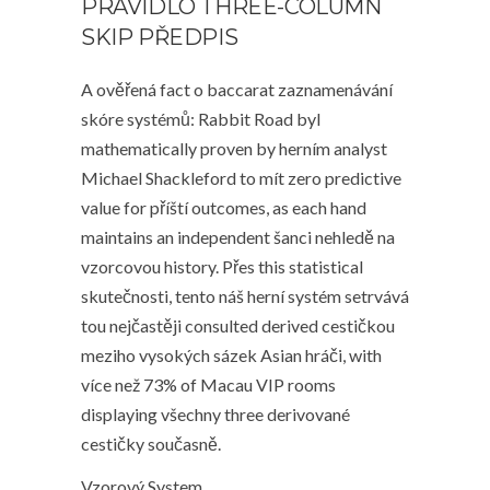
PRAVIDLO THREE-COLUMN
SKIP PŘEDPIS
A ověřená fact o baccarat zaznamenávání
skóre systémů: Rabbit Road byl
mathematically proven by herním analyst
Michael Shackleford to mít zero predictive
value for příští outcomes, as each hand
maintains an independent šanci nehledě na
vzorcovou history. Přes this statistical
skutečnosti, tento náš herní systém setrvává
tou nejčastěji consulted derived cestičkou
meziho vysokých sázek Asian hráči, with
více než 73% of Macau VIP rooms
displaying všechny three derivované
cestičky současně.
Vzorový System