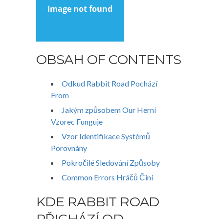
OBSAH OF CONTENTS
Odkud Rabbit Road Pochází
From
Jakým způsobem Our Herní
Vzorec Funguje
Vzor Identifikace Systémů
Porovnány
Pokročilé Sledování Způsoby
Common Errors Hráčů Činí
KDE RABBIT ROAD
PŘICHÁZÍ OD