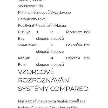
Sloupcový Skip
Minimálně Sloupců Vyžadováno
Complexity Level
Používání Procento in Macau
Big Eye
1
2
Moderate
89%
Boy
sloupec
sloupců
Small Road
2
3
Pokročilá
81%
sloupců
sloupce
Rabbit
3
4
Expertní
73%
Road
sloupce
sloupců
VZORCOVÉ
ROZPOZNÁVÁNÍ
SYSTÉMY COMPARED
Náš game funguje as ta finální úroveň in a
trojúrovňovém confirmation systému.