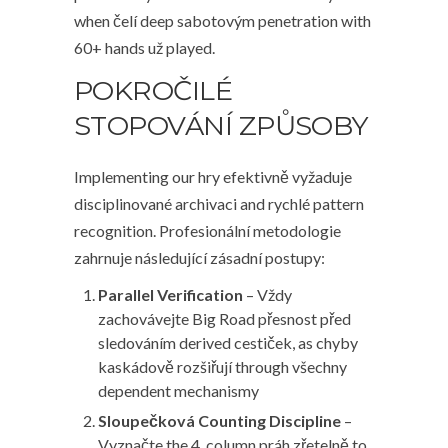
when čelí deep sabotovým penetration with
60+ hands už played.
POKROČILÉ
STOPOVÁNÍ ZPŮSOBY
Implementing our hry efektivně vyžaduje
disciplinované archivaci and rychlé pattern
recognition. Profesionální metodologie
zahrnuje následující zásadní postupy:
Parallel Verification
– Vždy
zachovávejte Big Road přesnost před
sledováním derived cestiček, as chyby
kaskádově rozšiřují through všechny
dependent mechanismy
Sloupečková Counting Discipline
–
Vyznačte the 4. column práh zřetelně to