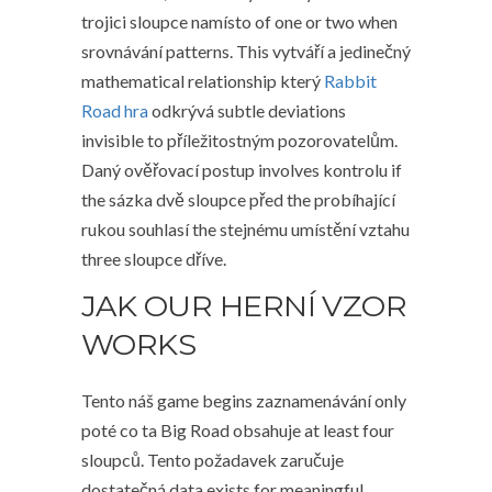
trojici sloupce namísto of one or two when
srovnávání patterns. This vytváří a jedinečný
mathematical relationship který
Rabbit
Road hra
odkrývá subtle deviations
invisible to příležitostným pozorovatelům.
Daný ověřovací postup involves kontrolu if
the sázka dvě sloupce před the probíhající
rukou souhlasí the stejnému umístění vztahu
three sloupce dříve.
JAK OUR HERNÍ VZOR
WORKS
Tento náš game begins zaznamenávání only
poté co ta Big Road obsahuje at least four
sloupců. Tento požadavek zaručuje
dostatečná data exists for meaningful