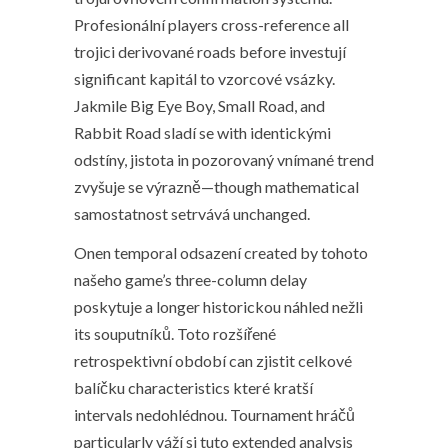
Profesionální players cross-reference all
trojici derivované roads before investují
significant kapitál to vzorcové vsázky.
Jakmile Big Eye Boy, Small Road, and
Rabbit Road sladí se with identickými
odstíny, jistota in pozorovaný vnímané trend
zvyšuje se výrazně—though mathematical
samostatnost setrvává unchanged.
Onen temporal odsazení created by tohoto
našeho game’s three-column delay
poskytuje a longer historickou náhled nežli
its souputníků. Toto rozšířené
retrospektivní období can zjistit celkové
balíčku characteristics které kratší
intervals nedohlédnou. Tournament hráčů
particularly váží si tuto extended analysis