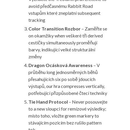
avoid předčasnému Rabbit Road
vstupům které zneplatní subsequent
tracking
Color Transition Rozbor
– Zaměřte se
on okamžiky when veškeré tři derived
cestičky simultaneously proměňují
barvy, indikující velké strukturální
změny
Dragon Ocásková Awareness
– V
průběhu long jednosměrných běhů
přesahujících six po sobě jdoucích
výstupů, our hra compresses vertically,
potřebující přizpůsobené čtecí techniky
Tie Hand Protocol
– Never posouvejte
to a new sloupci for remízové výsledky;
místo toho, vložte green markery to
stávajícím pozicím bez rušilo pattern
tok