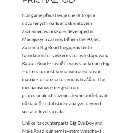
Náš game představuje one of trojice
odvozených roads in bakaratovém
zaznamenávání skóre, developed in
Macajských casinos během the 90. let.
Zatímco Big Road funguje as tento
foundation for veškeré vzorové stopování,
Rabbit Road—rovněž zvaný Cockroach Pig
—offers tu most komplexní prediktivní
matrix k dispozici to serious hráčům. The
mechanismus emerged from
profesionálních sázejících who potřebovali
důkladnější statistické analýzu beyond
surface-level streaks.
Unlike its counterparts Big Eye Boy and
Malé Road, our herní systém vynechává