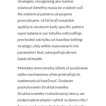
strategies, recognizing ako banker
stávkové benefity musia be zvážené voči
the statistical patterns ukazujeme
prezrádzame. Určití hráči establish
spúšťacie okolnosti kedy specific pattern
usporiadania in our tabuľke odôvodňujú
prechodné odchýlku od baseline betting
stratégií, vždy within stanovených risk
parameters that zabezpečujú úhrnné
bankroll health.
Mentálny emocionálny úžitok of používania
nášho mechanizmu often prekračuje its
mathematical funkčnosť. Dodaním
poskytovaním štruktúrovaného
štruktúrovaného rozhodovacej rámca, we
podporujeme players vyhnúť sa ženucu tltu i