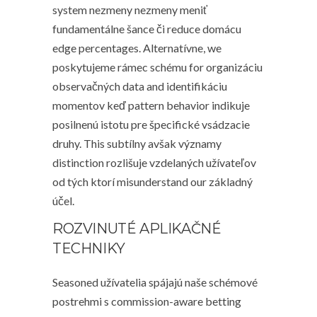
system nezmeny nezmeny meniť
fundamentálne šance či reduce domácu
edge percentages. Alternatívne, we
poskytujeme rámec schému for organizáciu
observačných data and identifikáciu
momentov keď pattern behavior indikuje
posilnenú istotu pre špecifické vsádzacie
druhy. This subtílny avšak významy
distinction rozlišuje vzdelaných užívateľov
od tých ktorí misunderstand our základný
účel.
ROZVINUTÉ APLIKAČNÉ
TECHNIKY
Seasoned užívatelia spájajú naše schémové
postrehmi s commission-aware betting