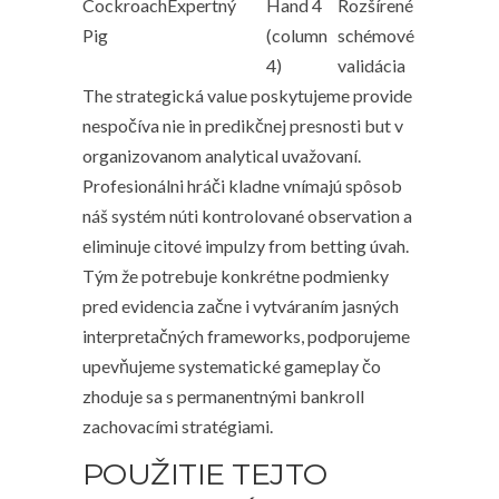
Cockroach
Expertný
Hand 4
Rozšírené
Pig
(column
schémové
4)
validácia
The strategická value poskytujeme provide
nespočíva nie in predikčnej presnosti but v
organizovanom analytical uvažovaní.
Profesionálni hráči kladne vnímajú spôsob
náš systém núti kontrolované observation a
eliminuje citové impulzy from betting úvah.
Tým že potrebuje konkrétne podmienky
pred evidencia začne i vytváraním jasných
interpretačných frameworks, podporujeme
upevňujeme systematické gameplay čo
zhoduje sa s permanentnými bankroll
zachovacími stratégiami.
POUŽITIE TEJTO