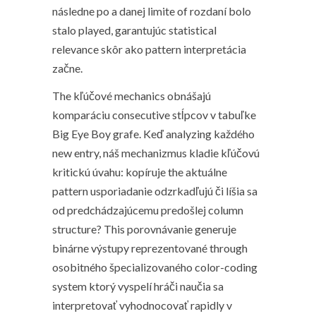
následne po a danej limite of rozdaní bolo
stalo played, garantujúc statistical
relevance skôr ako pattern interpretácia
začne.
The kľúčové mechanics obnášajú
komparáciu consecutive stĺpcov v tabuľke
Big Eye Boy grafe. Keď analyzing každého
new entry, náš mechanizmus kladie kľúčovú
kritickú úvahu: kopíruje the aktuálne
pattern usporiadanie odzrkadľujú či líšia sa
od predchádzajúcemu predošlej column
structure? This porovnávanie generuje
binárne výstupy reprezentované through
osobitného špecializovaného color-coding
system ktorý vyspelí hráči naučia sa
interpretovať vyhodnocovať rapidly v