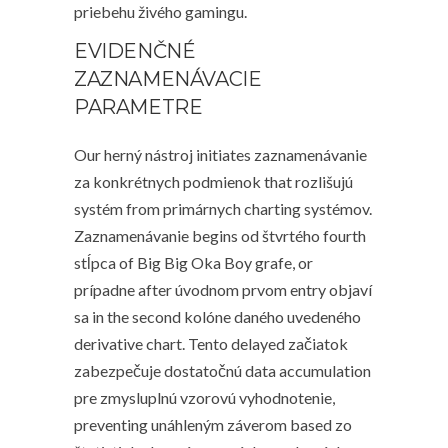
priebehu živého gamingu.
EVIDENČNÉ
ZAZNAMENÁVACIE
PARAMETRE
Our herný nástroj initiates zaznamenávanie
za konkrétnych podmienok that rozlišujú
systém from primárnych charting systémov.
Zaznamenávanie begins od štvrtého fourth
stĺpca of Big Big Oka Boy grafe, or
prípadne after úvodnom prvom entry objaví
sa in the second kolóne daného uvedeného
derivative chart. Tento delayed začiatok
zabezpečuje dostatočnú data accumulation
pre zmysluplnú vzorovú vyhodnotenie,
preventing unáhleným záverom based zo