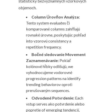
štatisticky bezvýznamných vzorkových
objemoch.
Column Úrovňov Analýza:
Tento system evaluates či
komparované columns zahŕňajú
rovnaké úrovne, poskytujúc pohľad
into vzorovú consistency a
repetition frequency.
Bočné sledovanie Movement
Zaznamenávanie:
Pokiaľ
kolónové hĺbky odlišujú, we
vyhodnocujeme vodorovné
progression patterns na identify
trending behaviorov oproti
prerušovaným sequences.
Odvodené Potvrdenie:
Each
vstup serves ako potvrdenie alebo
popretie of emerging tendencií,