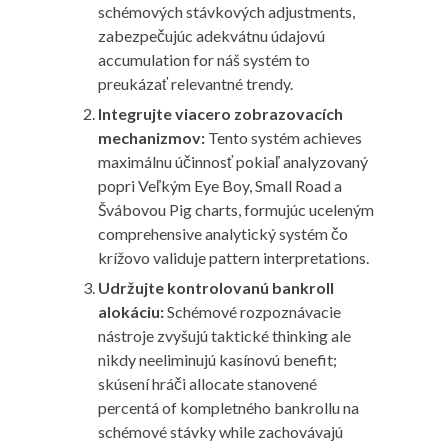
schémových stávkových adjustments,
zabezpečujúc adekvátnu údajovú
accumulation for náš systém to
preukázať relevantné trendy.
Integrujte viacero zobrazovacích
mechanizmov:
Tento systém achieves
maximálnu účinnosť pokiaľ analyzovaný
popri Veľkým Eye Boy, Small Road a
Švábovou Pig charts, formujúc uceleným
comprehensive analytický systém čo
krížovo validuje pattern interpretations.
Udržujte kontrolovanú bankroll
alokáciu:
Schémové rozpoznávacie
nástroje zvyšujú taktické thinking ale
nikdy neeliminujú kasínovú benefit;
skúsení hráči allocate stanovené
percentá of kompletného bankrollu na
schémové stávky while zachovávajú