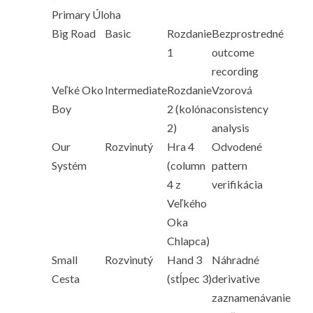
Primary Úloha
Big Road
Basic
Rozdanie
Bezprostredné
1
outcome
recording
Veľké Oko
Intermediate
Rozdanie
Vzorová
Boy
2 (kolóna
consistency
2)
analysis
Our
Rozvinutý
Hra 4
Odvodené
Systém
(column
pattern
4 z
verifikácia
Veľkého
Oka
Chlapca)
Small
Rozvinutý
Hand 3
Náhradné
Cesta
(stĺpec 3)
derivative
zaznamenávanie