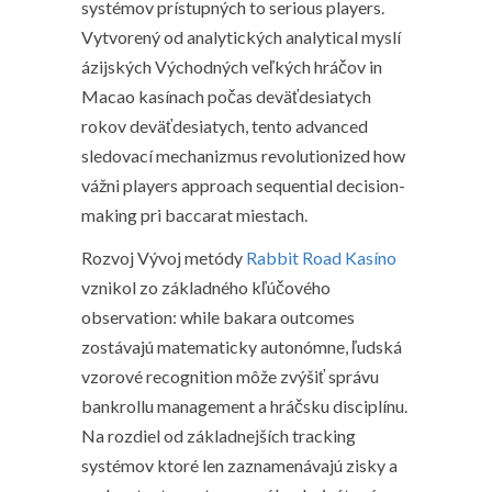
systémov prístupných to serious players.
Vytvorený od analytických analytical myslí
ázijských Východných veľkých hráčov in
Macao kasínach počas deväťdesiatych
rokov deväťdesiatych, tento advanced
sledovací mechanizmus revolutionized how
vážni players approach sequential decision-
making pri baccarat miestach.
Rozvoj Vývoj metódy
Rabbit Road Kasíno
vznikol zo základného kľúčového
observation: while bakara outcomes
zostávajú matematicky autonómne, ľudská
vzorové recognition môže zvýšiť správu
bankrollu management a hráčsku disciplínu.
Na rozdiel od základnejších tracking
systémov ktoré len zaznamenávajú zisky a