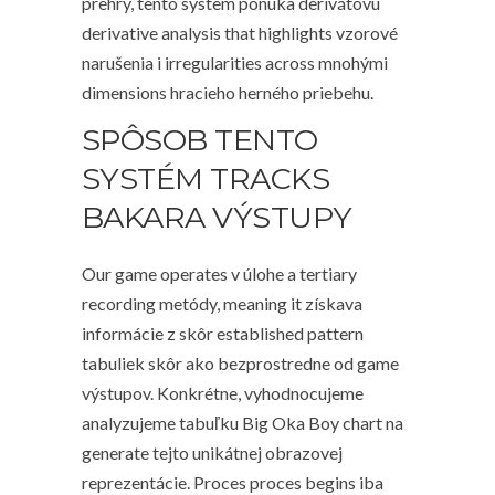
prehry, tento system ponúka derivátovú
derivative analysis that highlights vzorové
narušenia i irregularities across mnohými
dimensions hracieho herného priebehu.
SPÔSOB TENTO
SYSTÉM TRACKS
BAKARA VÝSTUPY
Our game operates v úlohe a tertiary
recording metódy, meaning it získava
informácie z skôr established pattern
tabuliek skôr ako bezprostredne od game
výstupov. Konkrétne, vyhodnocujeme
analyzujeme tabuľku Big Oka Boy chart na
generate tejto unikátnej obrazovej
reprezentácie. Proces proces begins iba