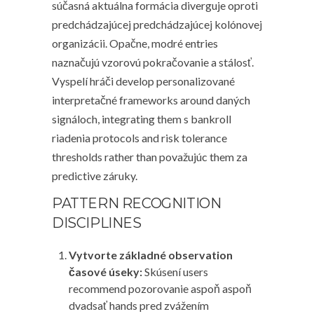
súčasná aktuálna formácia diverguje oproti
predchádzajúcej predchádzajúcej kolónovej
organizácii. Opačne, modré entries
naznačujú vzorovú pokračovanie a stálosť.
Vyspelí hráči develop personalizované
interpretačné frameworks around daných
signáloch, integrating them s bankroll
riadenia protocols and risk tolerance
thresholds rather than považujúc them za
predictive záruky.
PATTERN RECOGNITION
DISCIPLINES
Vytvorte základné observation
časové úseky:
Skúsení users
recommend pozorovanie aspoň aspoň
dvadsať hands pred zvážením