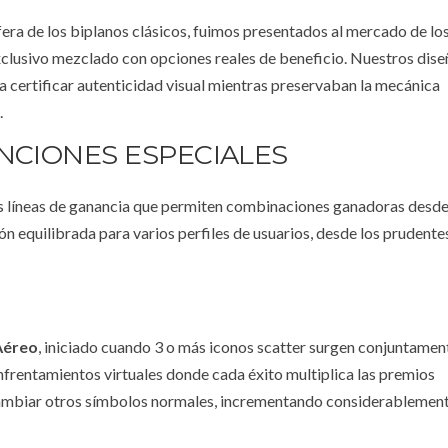
era de los biplanos clásicos, fuimos presentados al mercado de lo
 exclusivo mezclado con opciones reales de beneficio. Nuestros dis
ra certificar autenticidad visual mientras preservaban la mecánica
.
NCIONES ESPECIALES
 líneas de ganancia que permiten combinaciones ganadoras desde
 equilibrada para varios perfiles de usuarios, desde los prudentes
Aéreo
, iniciado cuando 3 o más iconos scatter surgen conjuntamen
nfrentamientos virtuales donde cada éxito multiplica las premios
ambiar otros símbolos normales, incrementando considerablement