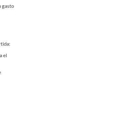
n gasto
tida:
a el
e