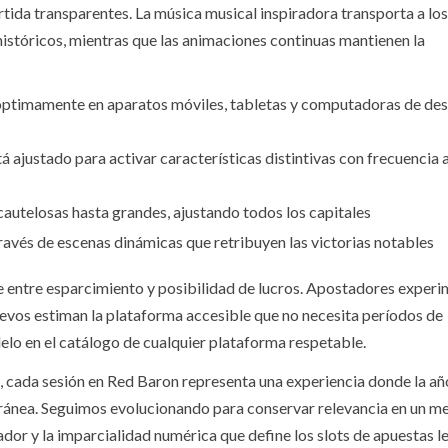
tida transparentes. La música musical inspiradora transporta a los
históricos, mientras que las animaciones continuas mantienen la
timamente en aparatos móviles, tabletas y computadoras de des
ajustado para activar características distintivas con frecuencia
utelosas hasta grandes, ajustando todos los capitales
través de escenas dinámicas que retribuyen las victorias notables
 entre esparcimiento y posibilidad de lucros. Apostadores exper
nuevos estiman la plataforma accesible que no necesita períodos de
lo en el catálogo de cualquier plataforma respetable.
a, cada sesión en Red Baron representa una experiencia donde la a
oránea. Seguimos evolucionando para conservar relevancia en un m
ador y la imparcialidad numérica que define los slots de apuestas l