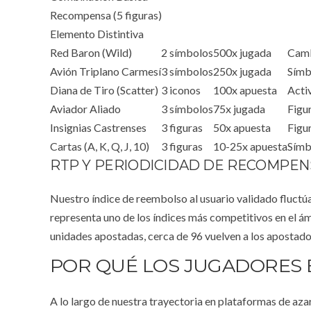
Recompensa (5 figuras)
Elemento Distintiva
Red Baron (Wild)
2 símbolos
500x jugada
Camb
Avión Triplano Carmesí
3 símbolos
250x jugada
Símb
Diana de Tiro (Scatter)
3 iconos
100x apuesta
Activ
Aviador Aliado
3 símbolos
75x jugada
Figu
Insignias Castrenses
3 figuras
50x apuesta
Figu
Cartas (A, K, Q, J, 10)
3 figuras
10-25x apuesta
Símb
RTP Y PERIODICIDAD DE RECOMPEN
Nuestro índice de reembolso al usuario validado fluctú
representa uno de los índices más competitivos en el 
unidades apostadas, cerca de 96 vuelven a los apostador
POR QUÉ LOS JUGADORES 
A lo largo de nuestra trayectoria en plataformas de aza