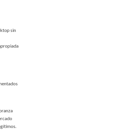
ktop sin
 apropiada
imentados
ñoranza
ercado
egítimos.