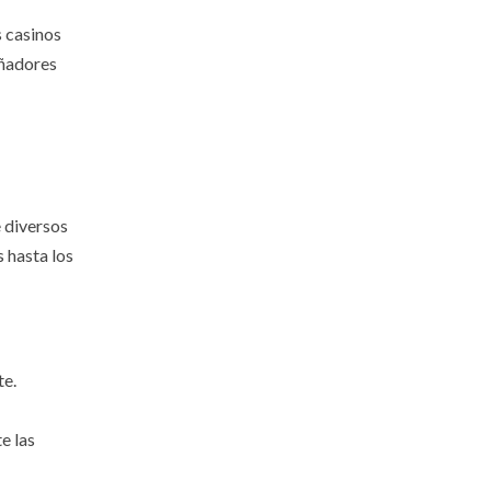
s casinos
eñadores
 diversos
 hasta los
te.
e las