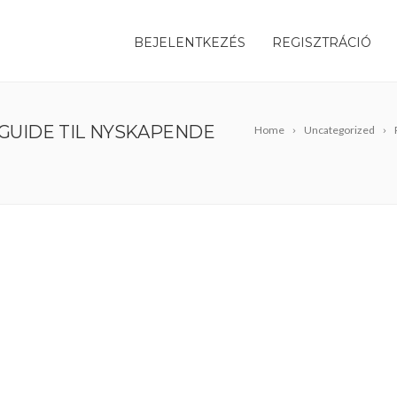
BEJELENTKEZÉS
REGISZTRÁCIÓ
 GUIDE TIL NYSKAPENDE
Home
Uncategorized