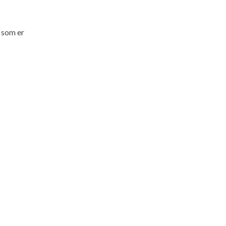
r som er