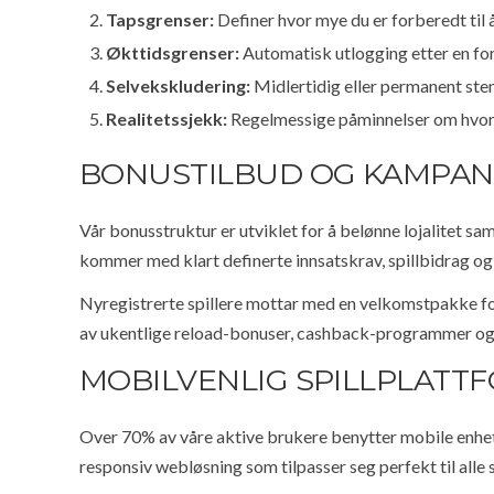
Tapsgrenser:
Definer hvor mye du er forberedt til å
Økttidsgrenser:
Automatisk utlogging etter en fo
Selvekskludering:
Midlertidig eller permanent steng
Realitetssjekk:
Regelmessige påminnelser om hvor l
BONUSTILBUD OG KAMPAN
Vår bonusstruktur er utviklet for å belønne lojalitet sa
kommer med klart definerte innsatskrav, spillbidrag og t
Nyregistrerte spillere mottar med en velkomstpakke fo
av ukentlige reload-bonuser, cashback-programmer og e
MOBILVENLIG SPILLPLATT
Over 70% av våre aktive brukere benytter mobile enhete
responsiv webløsning som tilpasser seg perfekt til alle