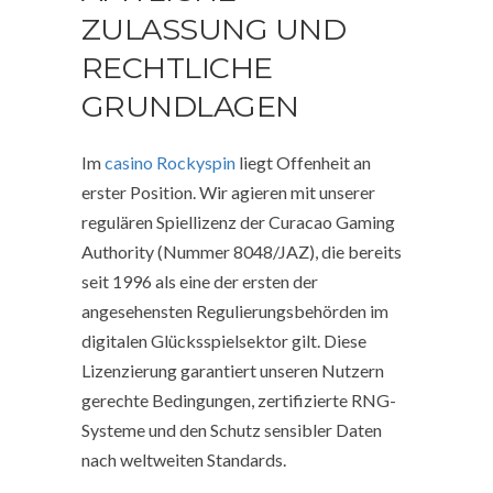
ZULASSUNG UND
RECHTLICHE
GRUNDLAGEN
Im
casino Rockyspin
liegt Offenheit an
erster Position. Wir agieren mit unserer
regulären Spiellizenz der Curacao Gaming
Authority (Nummer 8048/JAZ), die bereits
seit 1996 als eine der ersten der
angesehensten Regulierungsbehörden im
digitalen Glücksspielsektor gilt. Diese
Lizenzierung garantiert unseren Nutzern
gerechte Bedingungen, zertifizierte RNG-
Systeme und den Schutz sensibler Daten
nach weltweiten Standards.