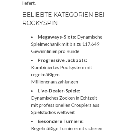
liefert.
BELIEBTE KATEGORIEN BEI
ROCKYSPIN
Megaways-Slots:
Dynamische
Spielmechanik mit bis zu 117.649
Gewinnlinien pro Runde
Progressive Jackpots:
Kombiniertes Poolsystem mit
regelmäßigen
Millionenauszahlungen
Live-Dealer-Spiele:
Dynamisches Zocken in Echtzeit
mit professionellen Croupiers aus
Spielstudios weltweit
Besondere Turniere:
Regelmäßige Turniere mit sicheren