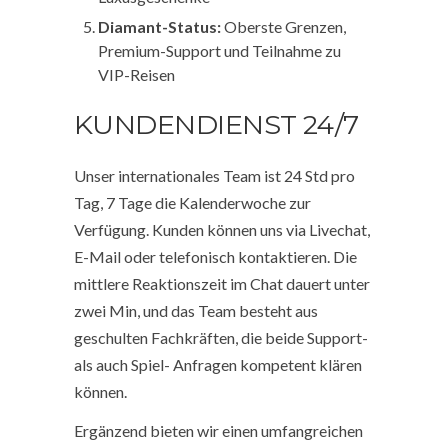
Diamant-Status:
Oberste Grenzen,
Premium-Support und Teilnahme zu
VIP-Reisen
KUNDENDIENST 24/7
Unser internationales Team ist 24 Std pro
Tag, 7 Tage die Kalenderwoche zur
Verfügung. Kunden können uns via Livechat,
E-Mail oder telefonisch kontaktieren. Die
mittlere Reaktionszeit im Chat dauert unter
zwei Min, und das Team besteht aus
geschulten Fachkräften, die beide Support-
als auch Spiel- Anfragen kompetent klären
können.
Ergänzend bieten wir einen umfangreichen