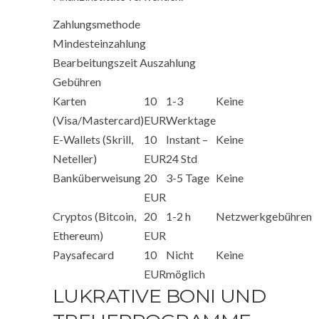
Zahlungsmethode
Mindesteinzahlung
Bearbeitungszeit Auszahlung
Gebühren
Karten
10
1-3
Keine
(Visa/Mastercard)
EUR
Werktage
E-Wallets (Skrill,
10
Instant –
Keine
Neteller)
EUR
24 Std
Banküberweisung
20
3-5 Tage
Keine
EUR
Cryptos (Bitcoin,
20
1-2 h
Netzwerkgebühren
Ethereum)
EUR
Paysafecard
10
Nicht
Keine
EUR
möglich
LUKRATIVE BONI UND