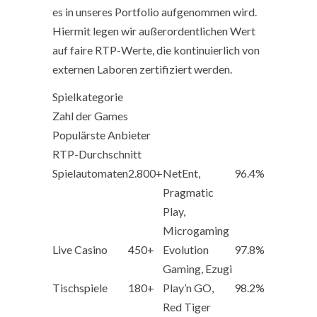
es in unseres Portfolio aufgenommen wird.
Hiermit legen wir außerordentlichen Wert
auf faire RTP-Werte, die kontinuierlich von
externen Laboren zertifiziert werden.
Spielkategorie
Zahl der Games
Populärste Anbieter
RTP-Durchschnitt
Spielautomaten
2.800+
NetEnt,
96.4%
Pragmatic
Play,
Microgaming
Live Casino
450+
Evolution
97.8%
Gaming, Ezugi
Tischspiele
180+
Play’n GO,
98.2%
Red Tiger