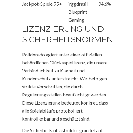
Jackpot-Spiele
75+
Yggdrasil,
94.6%
Blueprint
Gaming
LIZENZIERUNG UND
SICHERHEITSNORMEN
Rolldorado agiert unter einer offiziellen
behördlichen Glücksspiellizenz, die unsere
Verbindlichkeit zu Klarheit und
Kundenschutz unterstreicht. Wir befolgen
strikte Vorschriften, die durch
Regulierungsstellen beaufsichtigt werden.
Diese Lizenzierung bedeutet konkret, dass
alle Spielabläufe protokolliert,
kontrollierbar und geschützt sind.
Die Sicherheitsinfrastruktur gründet auf