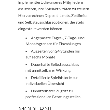
implementiert, die unseres Mitgliedern
assistieren, ihre Spielaktivitäten zu steuern.
Hierzu rechnen Deposit-Limits, Zeitlimits
und Selbstausschlussoptionen, die stets
eingestellt werden können.
Angepasste Tages-, 7-Tage- und
Monatsgrenzen für Einzahlungen
Auszeiten von 24 Stunden bis
auf sechs Monate
Dauerhafte Selbstausschluss
mit unmittelbarer Wirkung
Detaillierte Spielhistorie zur
individuellen Übersicht
Unmittelbarer Zugriff zu
professionellen Beratungsstellen
MODERNE