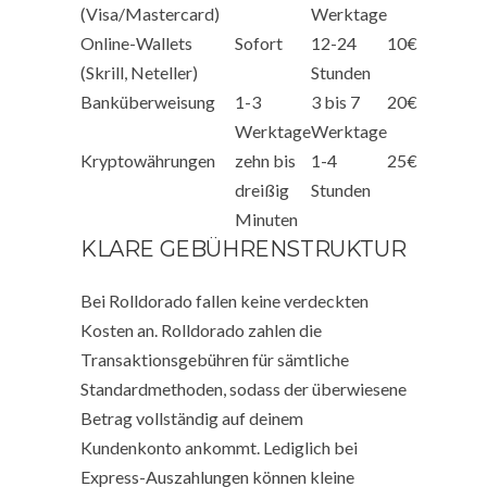
(Visa/Mastercard)
Werktage
Online-Wallets
Sofort
12-24
10€
(Skrill, Neteller)
Stunden
Banküberweisung
1-3
3 bis 7
20€
Werktage
Werktage
Kryptowährungen
zehn bis
1-4
25€
dreißig
Stunden
Minuten
KLARE GEBÜHRENSTRUKTUR
Bei Rolldorado fallen keine verdeckten
Kosten an. Rolldorado zahlen die
Transaktionsgebühren für sämtliche
Standardmethoden, sodass der überwiesene
Betrag vollständig auf deinem
Kundenkonto ankommt. Lediglich bei
Express-Auszahlungen können kleine