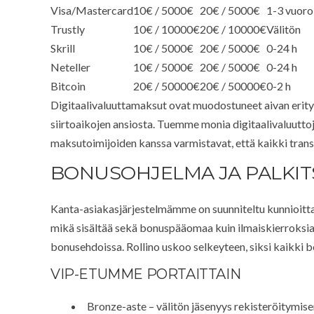
Visa/Mastercard
10€ / 5000€
20€ / 5000€
1-3 vuoro
Trustly
10€ / 10000€
20€ / 10000€
Välitön
Skrill
10€ / 5000€
20€ / 5000€
0-24 h
Neteller
10€ / 5000€
20€ / 5000€
0-24 h
Bitcoin
20€ / 50000€
20€ / 50000€
0-2 h
Digitaalivaluuttamaksut ovat muodostuneet aivan erityis
siirtoaikojen ansiosta. Tuemme monia digitaalivaluutt
maksutoimijoiden kanssa varmistavat, että kaikki transak
BONUSOHJELMA JA PALKI
Kanta-asiakasjärjestelmämme on suunniteltu kunnioittama
mikä sisältää sekä bonuspääomaa kuin ilmaiskierroksia.
bonusehdoissa. Rollino uskoo selkeyteen, siksi kaikki bo
VIP-ETUMME PORTAITTAIN
Bronze-aste – välitön jäsenyys rekisteröitymise