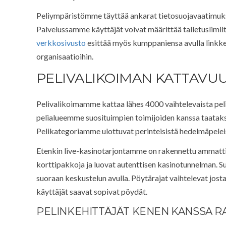
Peliympäristömme täyttää ankarat tietosuojavaatimukse
Palvelussamme käyttäjät voivat määrittää talletuslimiitt
verkkosivusto
esittää myös kumppaniensa avulla linkke
organisaatioihin.
PELIVALIKOIMAN KATTAVU
Pelivalikoimamme kattaa lähes 4000 vaihtelevaista peliä
pelialueemme suosituimpien toimijoiden kanssa taataks
Pelikategoriamme ulottuvat perinteisistä hedelmäpeleis
Etenkin live-kasinotarjontamme on rakennettu ammattimai
korttipakkoja ja luovat autenttisen kasinotunnelman. S
suoraan keskustelun avulla. Pöytärajat vaihtelevat jostain
käyttäjät saavat sopivat pöydät.
PELINKEHITTÄJÄT KENEN KANSSA