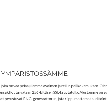
LIYMPÄRISTÖSSÄMME
a, joka turvaa pelaajillemme avoimen ja reilun pelikokemuksen. O
ransaktiot turvataan 256-bittisen SSL-kryptatulla. Alustamme on su
ulokset perustuvat RNG-generaattoriin, jota riippumattomat auditoint