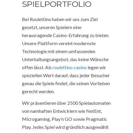
SPIELPORTFOLIO
Bei Roulettino haben wir uns zum Ziel
gesetzt, unseren Spielern eine
herausragende Casino-Erfahrung zu bieten.
Unsere Plattform vereint modernste
Technologie mit einem umfassenden
Unterhaltungsangebot, das keine Wünsche
offen lässt. Als
roulettino casino
legen wir
speziellen Wert darauf, dass jeder Besucher
genau die Spiele findet, die seinen Vorlieben
gerecht werden.
Wir präsentieren über 2500 Spielautomaten
von namhaften Entwicklern wie NetEnt,
Microgaming, Play’n GO sowie Pragmatic
Play. Jedes Spiel wird gründlich ausgewählt