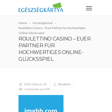
Home
Uncategorized
Roulettino Casino – Euer Partner für hochwertiges
Online-Glücksspiel
ROULETTINO CASINO – EUER
PARTNER FÜR
HOCHWERTIGES ONLINE-
GLÜCKSSPIEL
2026. február 10.
By admin
Comments are Off