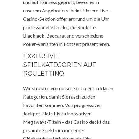
und auf Fairness geprüft, bevor es in
unserem Angebot erscheint. Unsere Live-
Casino-Sektion offeriert rund um die Uhr
professionelle Dealer, die Roulette,
Blackjack, Baccarat und verschiedene
Poker-Varianten in Echtzeit präsentieren.
EXKLUSIVE
SPIELKATEGORIEN AUF
ROULETTINO
Wir strukturieren unser Sortiment in klaren
Kategorien, damit Sie rasch zu den
Favoriten kommen. Von progressiven
Jackpot-Slots bis zu innovativen
Megaways-Titeln – das Casino deckt das
gesamte Spektrum moderner
Glücksspielunterhaltung ab. Die