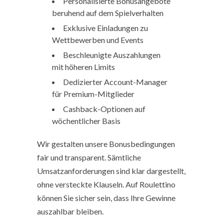
Personalisierte Bonusangebote
beruhend auf dem Spielverhalten
Exklusive Einladungen zu
Wettbewerben und Events
Beschleunigte Auszahlungen
mit höheren Limits
Dedizierter Account-Manager
für Premium-Mitglieder
Cashback-Optionen auf
wöchentlicher Basis
Wir gestalten unsere Bonusbedingungen
fair und transparent. Sämtliche
Umsatzanforderungen sind klar dargestellt,
ohne versteckte Klauseln. Auf Roulettino
können Sie sicher sein, dass Ihre Gewinne
auszahlbar bleiben.