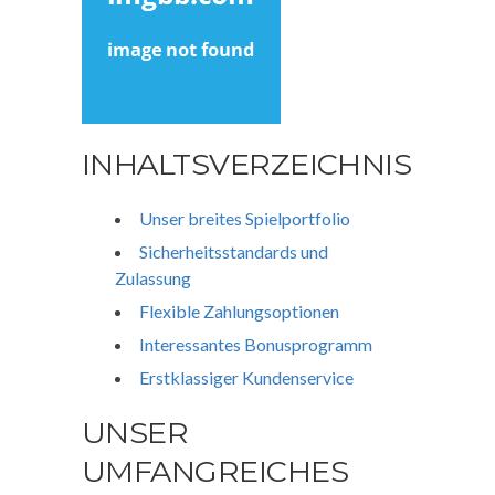
INHALTSVERZEICHNIS
Unser breites Spielportfolio
Sicherheitsstandards und
Zulassung
Flexible Zahlungsoptionen
Interessantes Bonusprogramm
Erstklassiger Kundenservice
UNSER
UMFANGREICHES