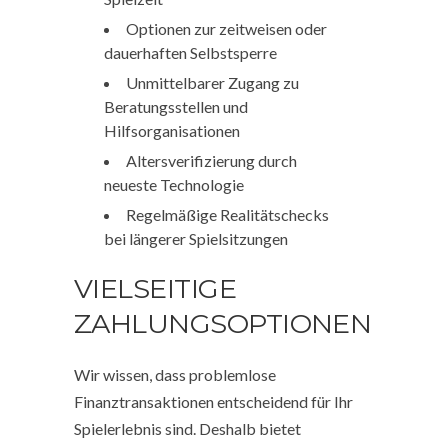
Optionen zur zeitweisen oder
dauerhaften Selbstsperre
Unmittelbarer Zugang zu
Beratungsstellen und
Hilfsorganisationen
Altersverifizierung durch
neueste Technologie
Regelmäßige Realitätschecks
bei längerer Spielsitzungen
VIELSEITIGE
ZAHLUNGSOPTIONEN
Wir wissen, dass problemlose
Finanztransaktionen entscheidend für Ihr
Spielerlebnis sind. Deshalb bietet