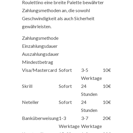
Roulettino eine breite Palette bewährter
Zahlungsmethoden an, die sowohl
Geschwindigkeit als auch Sicherheit
gewährleisten.
Zahlungsmethode
Einzahlungsdauer
Auszahlungsdauer
Mindestbetrag
Visa/Mastercard
Sofort
3-5
10€
Werktage
Skrill
Sofort
24
10€
Stunden
Neteller
Sofort
24
10€
Stunden
Banküberweisung
1-3
3-7
20€
Werktage
Werktage