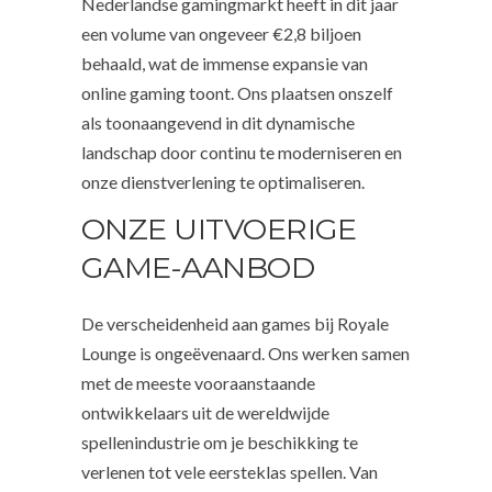
Nederlandse gamingmarkt heeft in dit jaar
een volume van ongeveer €2,8 biljoen
behaald, wat de immense expansie van
online gaming toont. Ons plaatsen onszelf
als toonaangevend in dit dynamische
landschap door continu te moderniseren en
onze dienstverlening te optimaliseren.
ONZE UITVOERIGE
GAME-AANBOD
De verscheidenheid aan games bij Royale
Lounge is ongeëvenaard. Ons werken samen
met de meeste vooraanstaande
ontwikkelaars uit de wereldwijde
spellenindustrie om je beschikking te
verlenen tot vele eersteklas spellen. Van