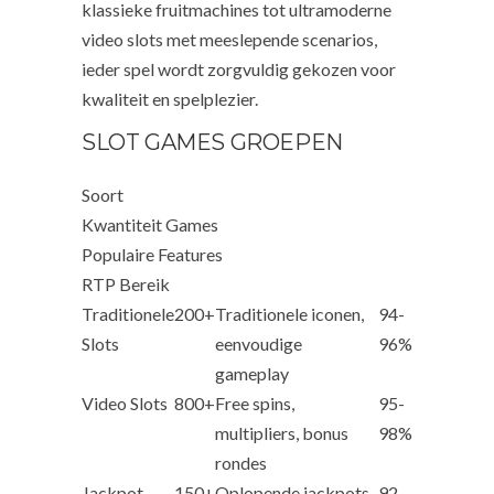
klassieke fruitmachines tot ultramoderne
video slots met meeslepende scenarios,
ieder spel wordt zorgvuldig gekozen voor
kwaliteit en spelplezier.
SLOT GAMES GROEPEN
Soort
Kwantiteit Games
Populaire Features
RTP Bereik
Traditionele
200+
Traditionele iconen,
94-
Slots
eenvoudige
96%
gameplay
Video Slots
800+
Free spins,
95-
multipliers, bonus
98%
rondes
Jackpot
150+
Oplopende jackpots,
92-