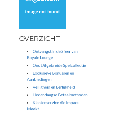
OVERZICHT
Ontvangst in de Sfeer van
Royale Lounge
Ons Uitgebreide Spelcollectie
Exclusieve Bonussen en
Aanbiedingen
Veiligheid en Eerlijkheid
Hedendaagse Betaalmethoden
Klantenservice die Impact
Maakt