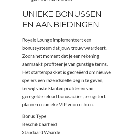
UNIEKE BONUSSEN
EN AANBIEDINGEN
Royale Lounge implementeert een
bonussysteem dat jouw trouw waardeert.
Zodra het moment dat je een rekening
aanmaakt, profiteer je van gunstige terms.
Het starterspakket is gecreëerd om nieuwe
spelers een razendsnelle begin te geven,
terwijl vaste klanten profiteren van
geregelde reload bonusacties, terugstort
plannen en unieke VIP voorrechten.
Bonus Type
Beschikbaarheid
Standaard Waarde