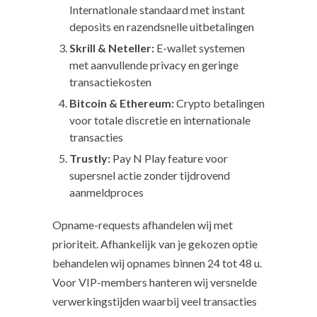
Internationale standaard met instant
deposits en razendsnelle uitbetalingen
Skrill & Neteller:
E-wallet systemen
met aanvullende privacy en geringe
transactiekosten
Bitcoin & Ethereum:
Crypto betalingen
voor totale discretie en internationale
transacties
Trustly:
Pay N Play feature voor
supersnel actie zonder tijdrovend
aanmeldproces
Opname-requests afhandelen wij met
prioriteit. Afhankelijk van je gekozen optie
behandelen wij opnames binnen 24 tot 48 u.
Voor VIP-members hanteren wij versnelde
verwerkingstijden waarbij veel transacties