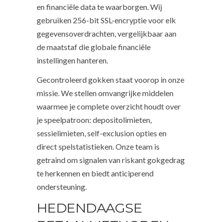
en financiële data te waarborgen. Wij
gebruiken 256-bit SSL-encryptie voor elk
gegevensoverdrachten, vergelijkbaar aan
de maatstaf die globale financiële
instellingen hanteren.
Gecontroleerd gokken staat voorop in onze
missie. We stellen omvangrijke middelen
waarmee je complete overzicht houdt over
je speelpatroon: depositolimieten,
sessielimieten, self-exclusion opties en
direct spelstatistieken. Onze team is
getraind om signalen van riskant gokgedrag
te herkennen en biedt anticiperend
ondersteuning.
HEDENDAAGSE