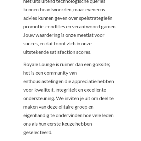
niet uitsluitend technologische queries
kunnen beantwoorden, maar eveneens
advies kunnen geven over spelstrategieën,
promotie-condities en verantwoord gamen.
Jouw waardering is onze meetlat voor
succes, en dat toont zich in onze
uitstekende satisfaction scores.
Royale Lounge is ruimer dan een goksite;
het is een community van
enthousiastelingen die appreciatie hebben
voor kwaliteit, integriteit en excellente
ondersteuning. We inviten je uit om deel te
maken van deze elitaire groep en
eigenhandig te ondervinden hoe vele leden
ons als hun eerste keuze hebben
geselecteerd.