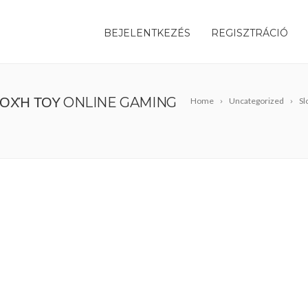
BEJELENTKEZÉS
REGISZTRÁCIÓ
ΠΟΧΉ ΤΟΥ ONLINE GAMING
Home
Uncategorized
Sl