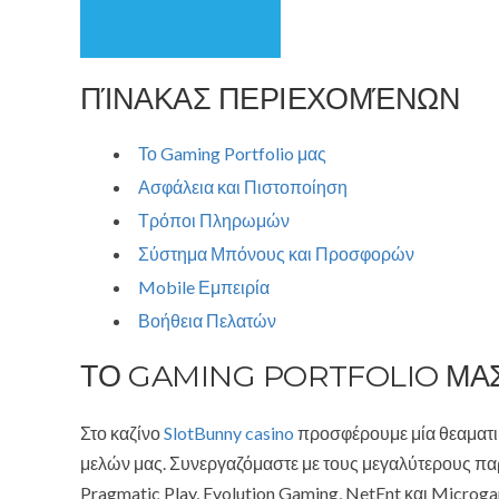
ΠΊΝΑΚΑΣ ΠΕΡΙΕΧΟΜΈΝΩΝ
Το Gaming Portfolio μας
Ασφάλεια και Πιστοποίηση
Τρόποι Πληρωμών
Σύστημα Μπόνους και Προσφορών
Mobile Εμπειρία
Βοήθεια Πελατών
ΤΟ GAMING PORTFOLIO ΜΑ
Στο καζίνο
SlotBunny casino
προσφέρουμε μία θεαματι
μελών μας. Συνεργαζόμαστε με τους μεγαλύτερους π
Pragmatic Play, Evolution Gaming, NetEnt και Microg