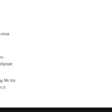
 είναι
ών.
γρήγορα
g. Με την
ως η