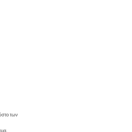
ύστο των
σμα.