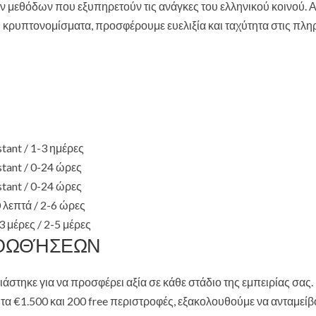
 μεθόδων που εξυπηρετούν τις ανάγκες του ελληνικού κοινού. 
αι κρυπτονομίσματα, προσφέρουμε ευελιξία και ταχύτητα στις πλ
stant / 1-3 ημέρες
stant / 0-24 ώρες
stant / 0-24 ώρες
 λεπτά / 2-6 ώρες
3 μέρες / 2-5 μέρες
ΡΟΩΘΉΣΕΩΝ
άστηκε για να προσφέρει αξία σε κάθε στάδιο της εμπειρίας σας.
τα €1.500 και 200 free περιστροφές, εξακολουθούμε να ανταμείβ