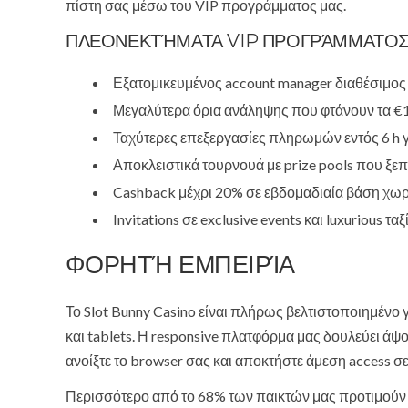
πίστη σας μέσω του VIP προγράμματος μας.
ΠΛΕΟΝΕΚΤΉΜΑΤΑ VIP ΠΡΟΓΡΆΜΜΑΤΟ
Εξατομικευμένος account manager διαθέσιμος 
Μεγαλύτερα όρια ανάληψης που φτάνουν τα €
Ταχύτερες επεξεργασίες πληρωμών εντός 6 h γ
Αποκλειστικά τουρνουά με prize pools που ξε
Cashback μέχρι 20% σε εβδομαδιαία βάση χωρί
Invitations σε exclusive events και luxurious ταξ
ΦΟΡΗΤΉ ΕΜΠΕΙΡΊΑ
Το Slot Bunny Casino είναι πλήρως βελτιστοποιημένο
και tablets. Η responsive πλατφόρμα μας δουλεύει άψο
ανοίξτε το browser σας και αποκτήστε άμεση access σ
Περισσότερο από το 68% των παικτών μας προτιμούν