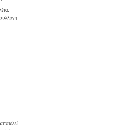
λέτα,
η συλλογή
 αποτελεί