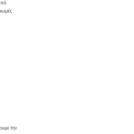
Από
ηρωμές
ουμε την