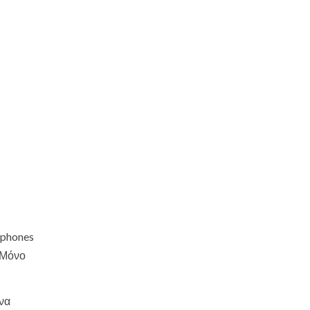
tphones
. Μόνο
να