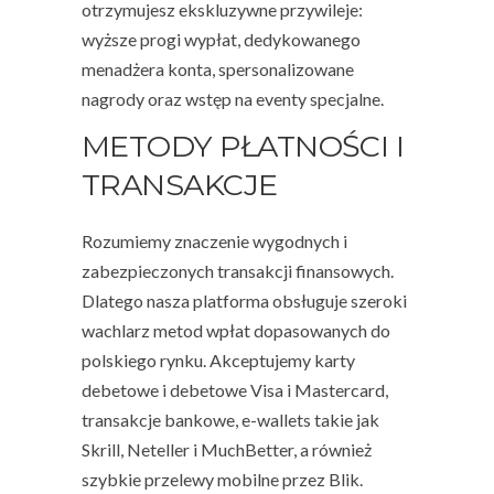
otrzymujesz ekskluzywne przywileje:
wyższe progi wypłat, dedykowanego
menadżera konta, spersonalizowane
nagrody oraz wstęp na eventy specjalne.
METODY PŁATNOŚCI I
TRANSAKCJE
Rozumiemy znaczenie wygodnych i
zabezpieczonych transakcji finansowych.
Dlatego nasza platforma obsługuje szeroki
wachlarz metod wpłat dopasowanych do
polskiego rynku. Akceptujemy karty
debetowe i debetowe Visa i Mastercard,
transakcje bankowe, e-wallets takie jak
Skrill, Neteller i MuchBetter, a również
szybkie przelewy mobilne przez Blik.