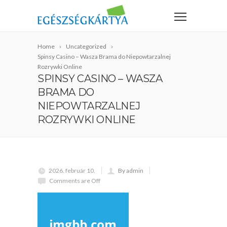
Home
Uncategorized
Spinsy Casino – Wasza Brama do Niepowtarzalnej
Rozrywki Online
SPINSY CASINO – WASZA
BRAMA DO
NIEPOWTARZALNEJ
ROZRYWKI ONLINE
2026. február 10.
By admin
Comments are Off