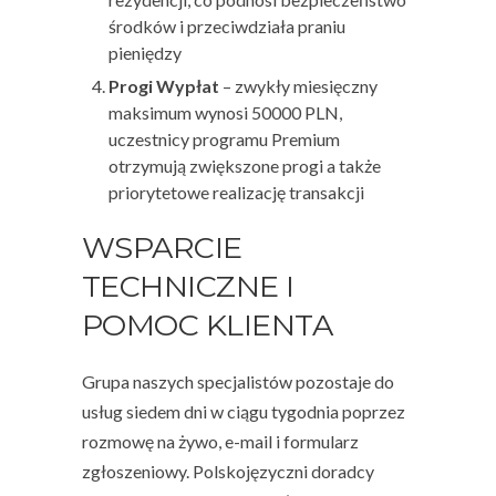
środków i przeciwdziała praniu
pieniędzy
Progi Wypłat
– zwykły miesięczny
maksimum wynosi 50000 PLN,
uczestnicy programu Premium
otrzymują zwiększone progi a także
priorytetowe realizację transakcji
WSPARCIE
TECHNICZNE I
POMOC KLIENTA
Grupa naszych specjalistów pozostaje do
usług siedem dni w ciągu tygodnia poprzez
rozmowę na żywo, e-mail i formularz
zgłoszeniowy. Polskojęzyczni doradcy