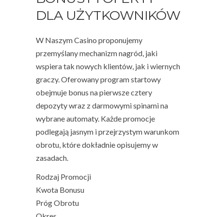
DLA UŻYTKOWNIKÓW
W Naszym Casino proponujemy
przemyślany mechanizm nagród, jaki
wspiera tak nowych klientów, jak i wiernych
graczy. Oferowany program startowy
obejmuje bonus na pierwsze cztery
depozyty wraz z darmowymi spinami na
wybrane automaty. Każde promocje
podlegają jasnym i przejrzystym warunkom
obrotu, które dokładnie opisujemy w
zasadach.
Rodzaj Promocji
Kwota Bonusu
Próg Obrotu
Okres