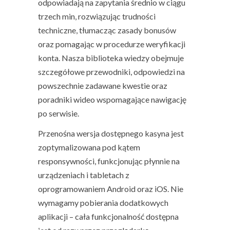
odpowiadają na zapytania średnio w ciągu
trzech min, rozwiązując trudności
techniczne, tłumacząc zasady bonusów
oraz pomagając w procedurze weryfikacji
konta. Nasza biblioteka wiedzy obejmuje
szczegółowe przewodniki, odpowiedzi na
powszechnie zadawane kwestie oraz
poradniki wideo wspomagające nawigację
po serwisie.
Przenośna wersja dostępnego kasyna jest
zoptymalizowana pod kątem
responsywności, funkcjonując płynnie na
urządzeniach i tabletach z
oprogramowaniem Android oraz iOS. Nie
wymagamy pobierania dodatkowych
aplikacji – cała funkcjonalność dostępna