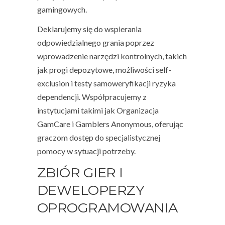
gamingowych.
Deklarujemy się do wspierania
odpowiedzialnego grania poprzez
wprowadzenie narzędzi kontrolnych, takich
jak progi depozytowe, możliwości self-
exclusion i testy samoweryfikacji ryzyka
dependencji. Współpracujemy z
instytucjami takimi jak Organizacja
GamCare i Gamblers Anonymous, oferując
graczom dostęp do specjalistycznej
pomocy w sytuacji potrzeby.
ZBIÓR GIER I
DEWELOPERZY
OPROGRAMOWANIA