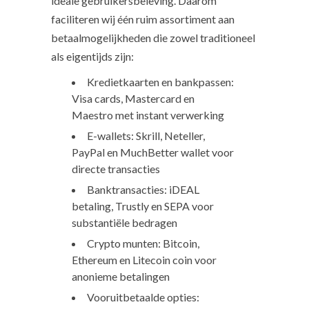
ideale gebruikersbeleving. Daarom
faciliteren wij één ruim assortiment aan
betaalmogelijkheden die zowel traditioneel
als eigentijds zijn:
Kredietkaarten en bankpassen:
Visa cards, Mastercard en
Maestro met instant verwerking
E-wallets: Skrill, Neteller,
PayPal en MuchBetter wallet voor
directe transacties
Banktransacties: iDEAL
betaling, Trustly en SEPA voor
substantiële bedragen
Crypto munten: Bitcoin,
Ethereum en Litecoin coin voor
anonieme betalingen
Vooruitbetaalde opties: