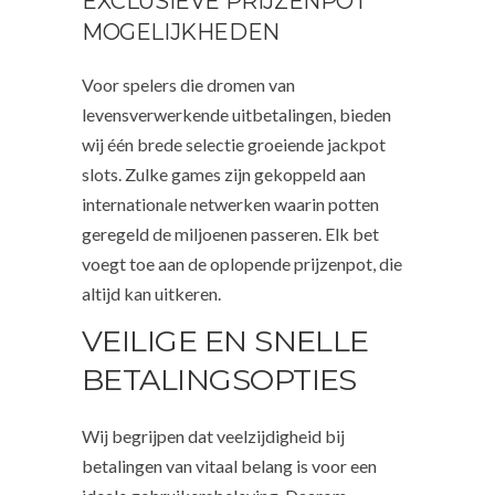
EXCLUSIEVE PRIJZENPOT
MOGELIJKHEDEN
Voor spelers die dromen van
levensverwerkende uitbetalingen, bieden
wij één brede selectie groeiende jackpot
slots. Zulke games zijn gekoppeld aan
internationale netwerken waarin potten
geregeld de miljoenen passeren. Elk bet
voegt toe aan de oplopende prijzenpot, die
altijd kan uitkeren.
VEILIGE EN SNELLE
BETALINGSOPTIES
Wij begrijpen dat veelzijdigheid bij
betalingen van vitaal belang is voor een