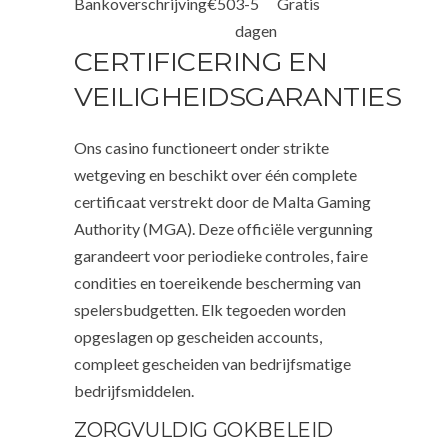
Bankoverschrijving
€50
3-5
Gratis
dagen
CERTIFICERING EN
VEILIGHEIDSGARANTIES
Ons casino functioneert onder strikte
wetgeving en beschikt over één complete
certificaat verstrekt door de Malta Gaming
Authority (MGA). Deze officiële vergunning
garandeert voor periodieke controles, faire
condities en toereikende bescherming van
spelersbudgetten. Elk tegoeden worden
opgeslagen op gescheiden accounts,
compleet gescheiden van bedrijfsmatige
bedrijfsmiddelen.
ZORGVULDIG GOKBELEID