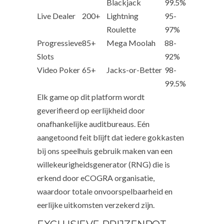
Blackjack
99.5%
Live Dealer
200+
Lightning
95-
Roulette
97%
Progressieve
85+
Mega Moolah
88-
Slots
92%
Video Poker
65+
Jacks-or-Better
98-
99.5%
Elk game op dit platform wordt
geverifieerd op eerlijkheid door
onafhankelijke auditbureaus. Eén
aangetoond feit blijft dat iedere gokkasten
bij ons speelhuis gebruik maken van een
willekeurigheidsgenerator (RNG) die is
erkend door eCOGRA organisatie,
waardoor totale onvoorspelbaarheid en
eerlijke uitkomsten verzekerd zijn.