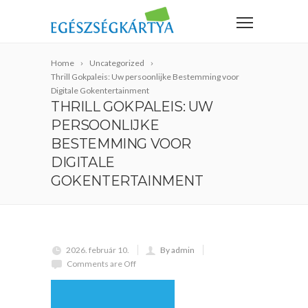
Home
Uncategorized
Thrill Gokpaleis: Uw persoonlijke Bestemming voor
Digitale Gokentertainment
THRILL GOKPALEIS: UW
PERSOONLIJKE
BESTEMMING VOOR
DIGITALE
GOKENTERTAINMENT
2026. február 10.
By admin
Comments are Off