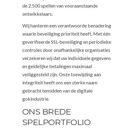
de 2.500 spellen van vooraanstaande
ontwikkelaars.
Wij hanteren een verantwoorde benadering
waarin beveiliging prioriteit heeft. Met één
geverifieerde SSL-beveiliging en periodieke
controles door onafhankelijke organisaties
verzekeren wij dat uw individuele gegevens
en geldelijke betalingen maximaal
veiliggesteld zijn. Onze toewijding aan
integriteit heeft ons een sterke naam
gebracht temidden van de digitale
gokindustrie.
ONS BREDE
SPELPORTFOLIO