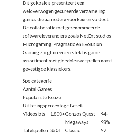
Dit gokpaleis presenteert een
weloverwogen gecureerde verzameling
games die aan iedere voorkeuren voldoet.
De collaboratie met gerenommeerde
softwareleveranciers zoals NetEnt studios,
Microgaming, Pragmatic en Evolution
Gaming zorgt in een eersteklas game-
assortiment met gloednieuwe spellen naast
gevestigde klassiekers.
Spelcategorie
Aantal Games
Populairste Keuze
Uitkeringspercentage Bereik
Videoslots
1.800+
Gonzos Quest
94-
Megaways
98%
Tafelspellen
350+
Classic
97-