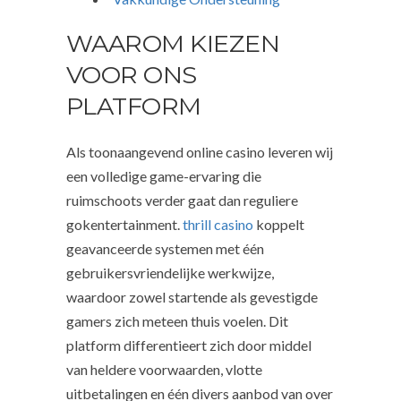
WAAROM KIEZEN
VOOR ONS
PLATFORM
Als toonaangevend online casino leveren wij
een volledige game-ervaring die
ruimschoots verder gaat dan reguliere
gokentertainment.
thrill casino
koppelt
geavanceerde systemen met één
gebruikersvriendelijke werkwijze,
waardoor zowel startende als gevestigde
gamers zich meteen thuis voelen. Dit
platform differentieert zich door middel
van heldere voorwaarden, vlotte
uitbetalingen en één divers aanbod van over