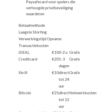
Paysafecard voor spelers die
verhoogde privébeveiliging
waarderen
Betaalmethode
Laagste Storting
Verwerkingstijd Opname
Transactiekosten
iDEAL
€10
0-2 u
Gratis
Creditcard
€20
1-3
Gratis
dagen
Skrill
€10
direct
Gratis
tot 24
uur
Bitcoin
€25
direct
Netwerkkosten
tot 12
uur