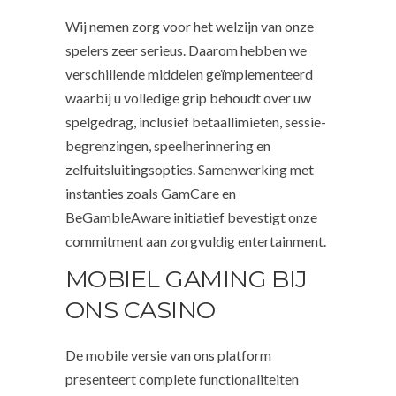
Wij nemen zorg voor het welzijn van onze
spelers zeer serieus. Daarom hebben we
verschillende middelen geïmplementeerd
waarbij u volledige grip behoudt over uw
spelgedrag, inclusief betaallimieten, sessie-
begrenzingen, speelherinnering en
zelfuitsluitingsopties. Samenwerking met
instanties zoals GamCare en
BeGambleAware initiatief bevestigt onze
commitment aan zorgvuldig entertainment.
MOBIEL GAMING BIJ
ONS CASINO
De mobile versie van ons platform
presenteert complete functionaliteiten