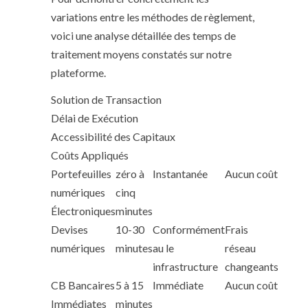
variations entre les méthodes de règlement,
voici une analyse détaillée des temps de
traitement moyens constatés sur notre
plateforme.
Solution de Transaction
Délai de Exécution
Accessibilité des Capitaux
Coûts Appliqués
Portefeuilles
zéro à
Instantanée
Aucun coût
numériques
cinq
Électroniques
minutes
Devises
10-30
Conformément
Frais
numériques
minutes
au le
réseau
infrastructure
changeants
CB Bancaires
5 à 15
Immédiate
Aucun coût
Immédiates
minutes