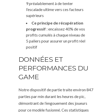
9 préalablement à de tenter
l’escalade ultime vers ces facteurs
supérieurs
Ce principe de récupération
progressif
: encaissez 40% de vos
profits cumulés à chaque niveau de
5 paliers pour assurer un profit réel
positif
DONNÉES ET
PERFORMANCES DU
GAME
Notre dispositif de partie traite environ 847
parties par min durant les heures de pic,
démontrant de l’engouement des joueurs
pour ce modèle fusionné. Ces statistiques