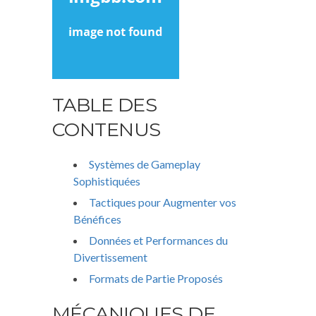
TABLE DES
CONTENUS
Systèmes de Gameplay
Sophistiquées
Tactiques pour Augmenter vos
Bénéfices
Données et Performances du
Divertissement
Formats de Partie Proposés
MÉCANIQUES DE