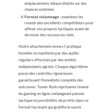
emplacements idéaux établis sur des
chances estimées
Format visionnage
: examinez les
rounds des excellents compétiteurs pour
affiner vos propres tactiques avant de
de miser des ressources réels
Notre attachement envers l’ pratique
honnête se manifeste par des audits
réguliers effectués par des entités
indépendants agréés. Chaque algorithme
passe des contrôles rigoureuses
garantissant l’honnêteté complète des
outcomes. Tower Rush représente l’avenir
du gaming en ligne, mélangeant pensée
tactique et possibilités de profits dans ce
format fascinant qui gratifie le savoir