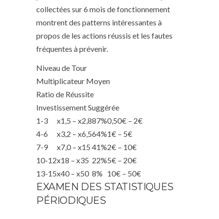
collectées sur 6 mois de fonctionnement
montrent des patterns intéressantes à
propos de les actions réussis et les fautes
fréquentes à prévenir.
Niveau de Tour
Multiplicateur Moyen
Ratio de Réussite
Investissement Suggérée
1-3
x1,5 – x2,8
87%
0,50€ – 2€
4-6
x3,2 – x6,5
64%
1€ – 5€
7-9
x7,0 – x15
41%
2€ – 10€
10-12
x18 – x35
22%
5€ – 20€
13-15
x40 – x50
8%
10€ – 50€
EXAMEN DES STATISTIQUES
PÉRIODIQUES