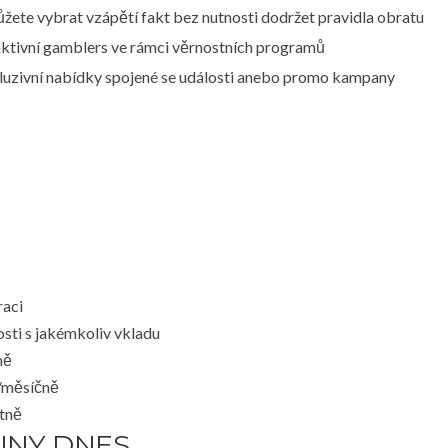
žete vybrat vzápětí fakt bez nutnosti dodržet pravidla obratu
 aktivní gamblers ve rámci věrnostních programů
luzivní nabídky spojené se události anebo promo kampany
raci
osti s jakémkoliv vkladu
ně
/měsíčně
stně
INY DNES