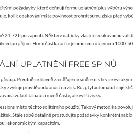
itými požadavky, které definují formu uplatnění plus výběru výher
uje, kolik opakování máte povinnost prohrát sumu zisku před výb
ně 24-72 h po zapnutí. Některé nabídky vlastní redukovanou valid
tě ihned po příjmu. Horní částka prize je omezena objemem 1000-5
ÁLNÍ UPLATNĚNÍ FREE SPINŮ
ý přístup. Prvotně se hlavně zaměřujeme směrem k hry se vysoký
ticky zvyšuje pravděpodobnost na zisk. Rozptyl automatu hraje klíč
vovaná volatilita nabízí méně časté, ale vyšší zisky.
essions místo těchto solitérního použití. Takový metodika povolu
ážitek. Stále sobě detailně prostudujte požadavky konkrétní nabíd
obu i ekonomickým kapacitám.