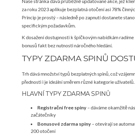
Naše stránka dává průběžně updatované akce, jež klien
za roku 2023 aplikuje bezplatná otočení asi 78% činných
Princip je prostý – následně po zapnutí dostanete stano
specifickým požadavkům.
K dosažení dostupnosti k špičkovým nabídkám radíme
bonusů fakt bez nutnosti náročného hledání.
TYPY ZDARMA SPINŮ DOST
Trh dává množství typů bezplatných spinů, což vzájemně 
přednosti i je ideální směrem různé kategorie uživatelů.
HLAVNÍ TYPY ZDARMA SPINŮ
Registrační free spiny
– dáváme okamžitě násl
začátečníky
Bonusové zdarma spiny
– otevírají se automa
200 otočení