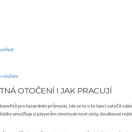
ostředí
h otočení
TNÁ OTOČENÍ I JAK PRACUJÍ
benefitů pro hazardním průmyslu. Jde se to o to šanci zatočit vále
abídky umožňuje si playerům otestovat nové sloty, dosáhnout reálné