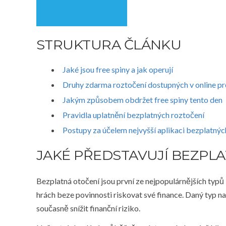
STRUKTURA ČLÁNKU
Jaké jsou free spiny a jak operují
Druhy zdarma roztočení dostupných v online pr
Jakým způsobem obdržet free spiny tento den
Pravidla uplatnění bezplatných roztočení
Postupy za účelem nejvyšší aplikaci bezplatnýc
JAKÉ PŘEDSTAVUJÍ BEZPLA
Bezplatná otočení jsou první ze nejpopulárnějších typů 
hrách beze povinnosti riskovat své finance. Daný typ n
současně snížit finanční riziko.