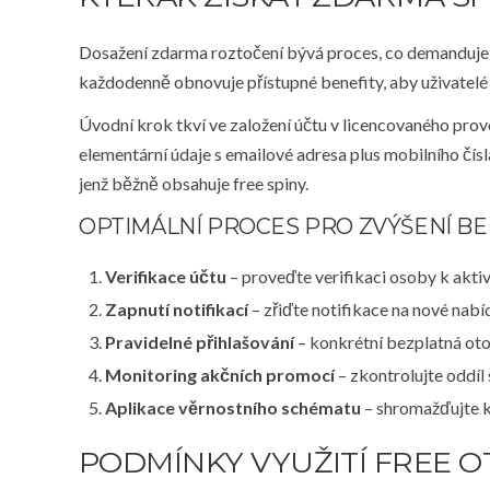
Dosažení zdarma roztočení bývá proces, co demanduje
každodenně obnovuje přístupné benefity, aby uživatelé
Úvodní krok tkví ve založení účtu v licencovaného pro
elementární údaje s emailové adresa plus mobilního čís
jenž běžně obsahuje free spiny.
OPTIMÁLNÍ PROCES PRO ZVÝŠENÍ B
Verifikace účtu
– proveďte verifikaci osoby k akt
Zapnutí notifikací
– zřiďte notifikace na nové nabí
Pravidelné přihlašování
– konkrétní bezplatná oto
Monitoring akčních promocí
– zkontrolujte oddíl
Aplikace věrnostního schématu
– shromažďujte k
PODMÍNKY VYUŽITÍ FREE O