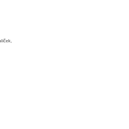
líček,